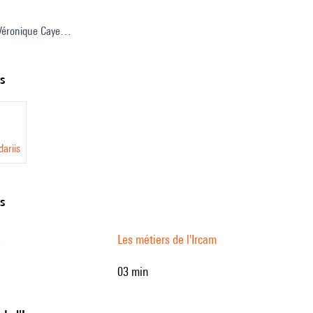
is
 Véronique Caye
oordination : Sophie Chassard, Cyrielle Fiolet
e : Paul Escandre
ts
glaise : Deborah Lopatin
ariis
ns
s
Les métiers de l'Ircam
03 min