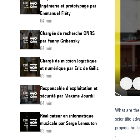
Ingénierie et prototypage par
Emmanuel Fléty
04 min
Chargée de recherche CNRS
par Fanny Gribensky
04 min
Chargé de mission logistique
et numérique par Eric de Gélis
03 min
Responsable d’exploitation et
sécurité par Maxime Jourdil
04 min
What are the 
Researc
Réalisateur en informatique
scientific ad
Director
musicale par Serge Lemouton
projects he l
by
03 min
-
Nicolas