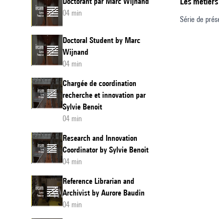
Les métiers
Doctorant par Marc Wijnand
04 min
Série de prés
Doctoral Student by Marc
Wijnand
04 min
Chargée de coordination
recherche et innovation par
Sylvie Benoit
04 min
Research and Innovation
Coordinator by Sylvie Benoit
04 min
Reference Librarian and
Archivist by Aurore Baudin
04 min