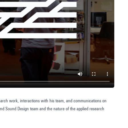
search work, interactions with his team, and communications on
on and Sound Design team and the nature of the applied research