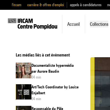
l'ircam
carrière & offres d'emploi
appels à candidatures
n
Accueil
Collections
Les médias liés à cet évènement
Documentaliste hypermédia
par Aurore Baudin
04 min
Art/Tech Coordinator by Louise
Enjalbert
04 min
Responsable du Pôle