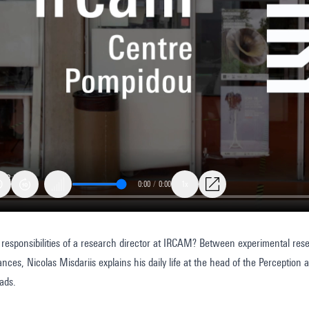
0:00
/
0:00
1x
responsibilities of a research director at IRCAM? Between experimental re
h
vances, Nicolas Misdariis explains his daily life at the head of the Percepti
eads.