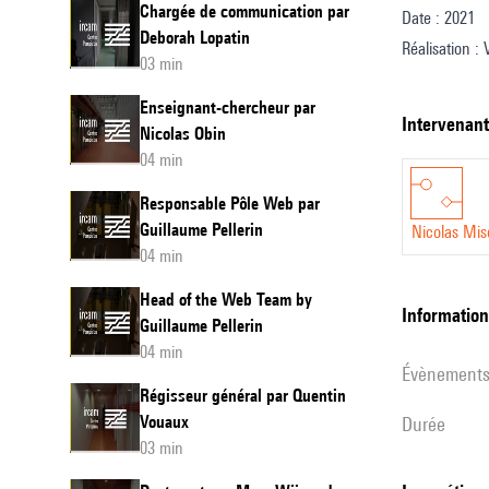
Chargée de communication par
Date : 2021
Misdari
Deborah Lopatin
Réalisation :
03 min
Entretien et c
Enseignant-chercheur par
Design sonor
intervenan
Nicolas Obin
Traduction an
04 min
Responsable Pôle Web par
Guillaume Pellerin
Nicolas Misd
04 min
Head of the Web Team by
informatio
Guillaume Pellerin
04 min
évènement
Régisseur général par Quentin
Vouaux
durée
03 min