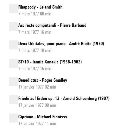
Rhapsody - Leland Smith
7 mars 1977 08 min
Ars recte computandi - Pierre Barbaud
7 mars 1977 16 min
Deux Orbitales, pour piano - André Riotte (1970)
7 mars 1977 10 min
ST/10 - Iannis Xenakis (1956-1962)
7 mars 1977 15 min
Benedictus - Roger Smalley
17 janvier 1977 02 min
Friede auf Erden op. 13 - Arnold Schoenberg (1907)
17 janvier 1977 08 min
Cipriano - Michael Finnissy
17 janvier 1977 11 min