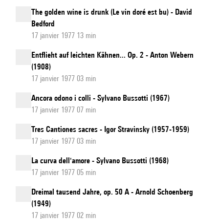
The golden wine is drunk (Le vin doré est bu) - David
Bedford
17 janvier 1977 13 min
Entflieht auf leichten Kähnen... Op. 2 - Anton Webern
(1908)
17 janvier 1977 03 min
Ancora odono i colli - Sylvano Bussotti (1967)
17 janvier 1977 07 min
Tres Cantiones sacres - Igor Stravinsky (1957-1959)
17 janvier 1977 03 min
La curva dell'amore - Sylvano Bussotti (1968)
17 janvier 1977 05 min
Dreimal tausend Jahre, op. 50 A - Arnold Schoenberg
(1949)
17 janvier 1977 02 min