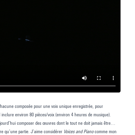
, chacune composée pour une voix unique enregistrée, pour
nal inclure environ 80 pièces/voix (environ 4 heures de musique).
ujourd’hui composer des œuvres dont le tout ne doit jamais être
tre qu’une partie. J’aime considérer
Voices and Piano
comme mon