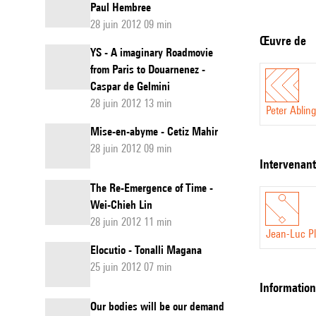
Paul Hembree
recueil de ch
28 juin 2012 09 min
piano n’a pas
Œuvre de
parler et la 
YS - A imaginary Roadmovie
from Paris to Douarnenez -
On peut aussi 
Caspar de Gelmini
la partie de 
28 juin 2012 13 min
analyse de la 
Peter Ablin
La musique an
Mise-en-abyme - Cetiz Mahir
28 juin 2012 09 min
intervenan
The Re-Emergence of Time -
Wei-Chieh Lin
28 juin 2012 11 min
Jean-Luc Pl
Elocutio - Tonalli Magana
25 juin 2012 07 min
informatio
Our bodies will be our demand