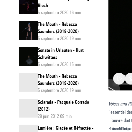
Bloch
5 septembre 2020 16 min
The Mouth - Rebecca
Saunders (2019-2020)
5 septembre 2020 19 min
Sonate in Urlauten - Kurt
Schwitters
5 septembre 2020 15 min
The Mouth - Rebecca
Saunders (2019-2020)
5 septembre 2020 19 min
Sciarada - Pasquale Corrado
Voices and P
Voices
(2012)
l’essentiel de
and
28 juin 2012 09 min
L’œuvre doit 
piano
Lumière : Glacée et Réfractée -
présenté d’un
Peter Ablinge