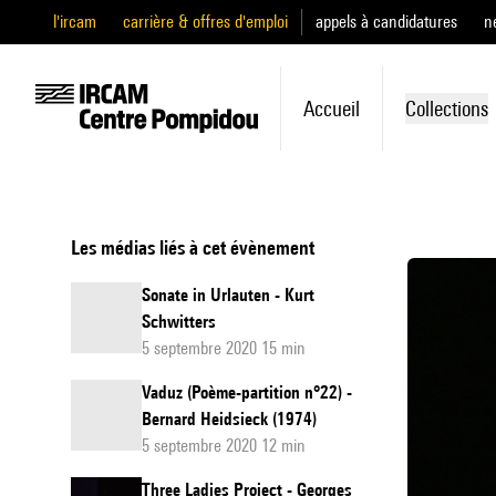
l'ircam
carrière & offres d'emploi
appels à candidatures
n
Accueil
Collections
Les médias liés à cet évènement
Sonate in Urlauten - Kurt
Schwitters
5 septembre 2020 15 min
Vaduz (Poème-partition n°22) -
Bernard Heidsieck (1974)
5 septembre 2020 12 min
Three Ladies Project - Georges