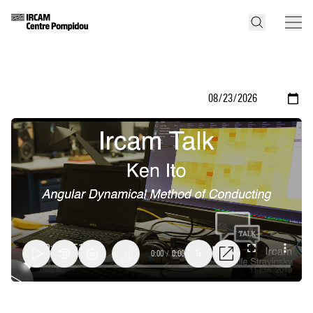
0:00
/
0:00
1x
Angular