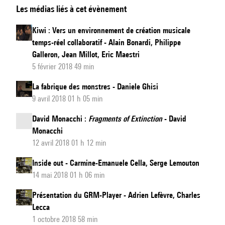
Les médias liés à cet évènement
Dynamical
Method
Kiwi : Vers un environnement de création musicale
of
temps-réel collaboratif - Alain Bonardi, Philippe
Conducting
Galleron, Jean Millot, Eric Maestri
5 février 2018 49 min
La fabrique des monstres - Daniele Ghisi
9 avril 2018 01 h 05 min
David Monacchi :
Fragments of Extinction
- David
Monacchi
12 avril 2018 01 h 12 min
Inside out - Carmine-Emanuele Cella, Serge Lemouton
14 mai 2018 01 h 06 min
Présentation du GRM-Player - Adrien Lefèvre, Charles
Lecca
1 octobre 2018 58 min