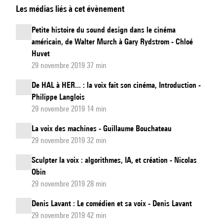
Les médias liés à cet évènement
Son
de
Petite histoire du sound design dans le cinéma
la
américain, de Walter Murch à Gary Rydstrom - Chloé
Science-
Huvet
Fiction
29 novembre 2019 37 min
De HAL à HER... : la voix fait son cinéma, Introduction -
Philippe Langlois
29 novembre 2019 14 min
La voix des machines - Guillaume Bouchateau
29 novembre 2019 32 min
Sculpter la voix : algorithmes, IA, et création - Nicolas
Obin
29 novembre 2019 28 min
Denis Lavant : Le comédien et sa voix - Denis Lavant
29 novembre 2019 42 min