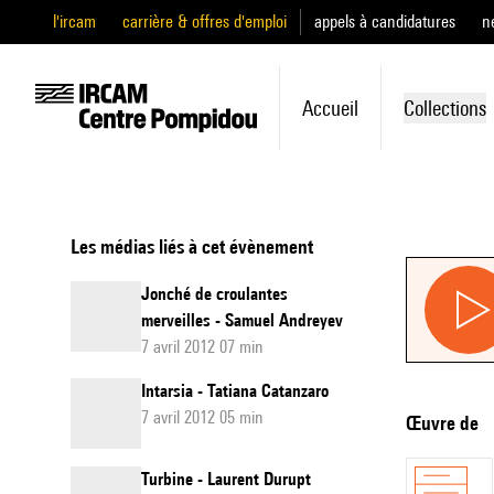
l'ircam
carrière & offres d'emploi
appels à candidatures
n
Accueil
Collections
Les médias liés à cet évènement
Jonché de croulantes
merveilles - Samuel Andreyev
7 avril 2012 07 min
Intarsia - Tatiana Catanzaro
7 avril 2012 05 min
Œuvre de
Turbine - Laurent Durupt