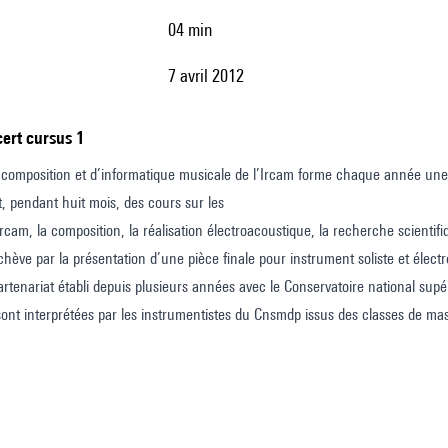
04 min
7 avril 2012
ncert cursus 1
composition et d’informatique musicale de l’Ircam forme chaque année une 
t, pendant huit mois, des cours sur les
l’Ircam, la composition, la réalisation électroacoustique, la recherche scien
chève par la présentation d’une pièce finale pour instrument soliste et élect
rtenariat établi depuis plusieurs années avec le Conservatoire national sup
ont interprétées par les instrumentistes du Cnsmdp issus des classes de m