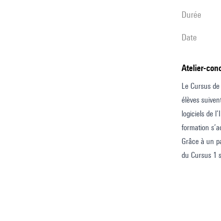
durée
date
Atelier-co
Le Cursus de 
élèves suiven
logiciels de 
formation s’a
Grâce à un pa
du Cursus 1 s