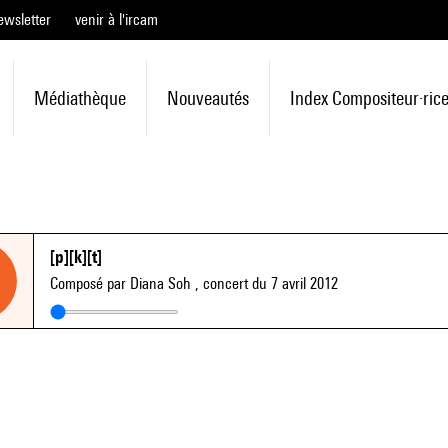
ewsletter
venir à l'ircam
Médiathèque
Nouveautés
Index Compositeur·ric
[p][k][t]
Composé par Diana Soh
, concert du 7 avril 2012