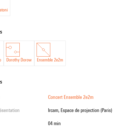
atoni
ts
o
Dorothy Dorow
Ensemble 2e2m
ns
s
Concert Ensemble 2e2m
résentation
Ircam, Espace de projection (Paris)
04 min