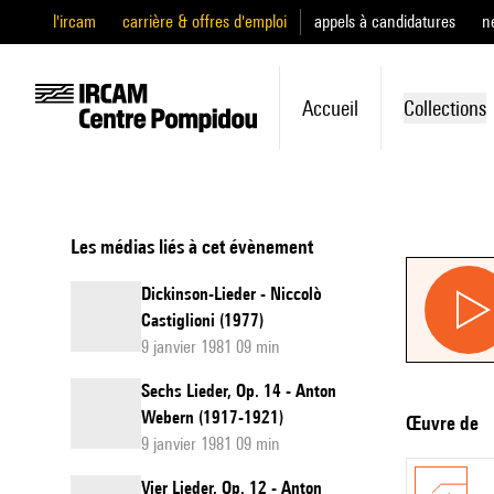
l'ircam
carrière & offres d'emploi
appels à candidatures
n
Accueil
Collections
Les médias liés à cet évènement
Dickinson-Lieder - Niccolò
Castiglioni (1977)
9 janvier 1981 09 min
Sechs Lieder, Op. 14 - Anton
Webern (1917-1921)
Œuvre de
9 janvier 1981 09 min
Vier Lieder, Op. 12 - Anton