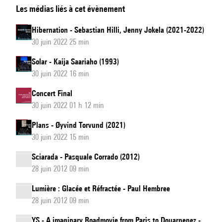
Les médias liés à cet évènement
the
Presence
Hibernation - Sebastian Hilli, Jenny Jokela (2021-2022)
of
30 juin 2022 25 min
Absence
Solar - Kaija Saariaho (1993)
30 juin 2022 16 min
Concert Final
30 juin 2022 01 h 12 min
Plans - Øyvind Torvund (2021)
30 juin 2022 15 min
Sciarada - Pasquale Corrado (2012)
28 juin 2012 09 min
Lumière : Glacée et Réfractée - Paul Hembree
28 juin 2012 09 min
YS - A imaginary Roadmovie from Paris to Douarnenez -