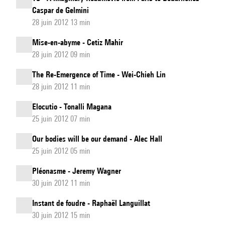
Caspar de Gelmini
28 juin 2012 13 min
Mise-en-abyme - Cetiz Mahir
28 juin 2012 09 min
The Re-Emergence of Time - Wei-Chieh Lin
28 juin 2012 11 min
Elocutio - Tonalli Magana
25 juin 2012 07 min
Our bodies will be our demand - Alec Hall
25 juin 2012 05 min
Pléonasme - Jeremy Wagner
30 juin 2012 11 min
Instant de foudre - Raphaël Languillat
30 juin 2012 15 min