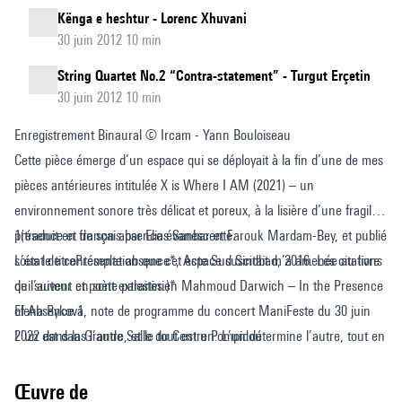
Kënga e heshtur - Lorenc Xhuvani
30 juin 2012 10 min
String Quartet No.2 “Contra-statement” - Turgut Erçetin
30 juin 2012 10 min
Enregistrement Binaural © Ircam - Yann Bouloiseau
Cette pièce émerge d’un espace qui se déployait à la fin d’une de mes
pièces antérieures intitulée X is Where I AM (2021) – un
environnement sonore très délicat et poreux, à la lisière d’une fragile
présence et de son absence évanescente.
1(traduit en français par Elias Sanbar et Farouk Mardam-Bey, et publié
L’état de contemplation que cet espace suscitait m’a amenée au livre
sous le titrePrésente absence*, Acte Sud Sindbad, 2016. Les citations
de l’auteur et poète palestinien Mahmoud Darwich – In the Presence
qui suivent en sont extraites.)*
of Absence 1.
Elena Rykova, note de programme du concert ManiFeste du 30 juin
L’un est dans l’autre, et le tout est un. L’un détermine l’autre, tout en
2022 dans la Grande Salle du Centre Pompidou
le défiant. « T’aurais-je connu, je t’aurais possédé, m’aurais-tu connu,
tu m’aurais possédé, et ni toi ni moi n’aurions été. » Entre ces deux
Œuvre de