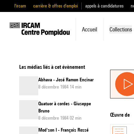
l'ircam
carrière & offres d'emploi
appels à candidatures
n
Accueil
Collections
Les médias liés à cet évènement
Abhava - José Ramon Encinar
8 décembre 1984 14 min
Quatuor à cordes - Giuseppe
Bruno
Œuvre de
8 décembre 1984 02 min
Mod'son I - François Rossé