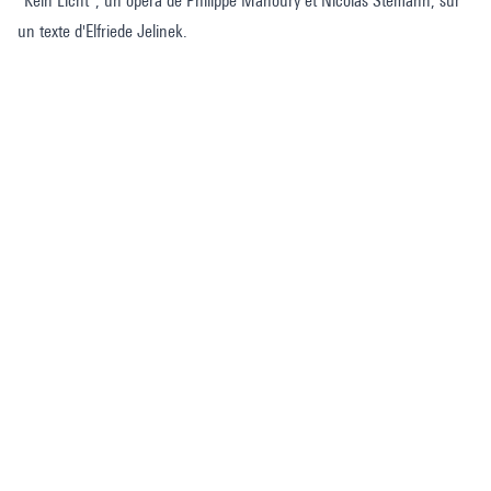
"Kein Licht", un opéra de Philippe Manoury et Nicolas Stemann, sur
un texte d'Elfriede Jelinek.