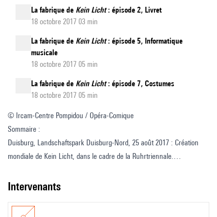
La fabrique de
Kein Licht
: épisode 2, Livret
18 octobre 2017 03 min
La fabrique de
Kein Licht
: épisode 5, Informatique
musicale
18 octobre 2017 05 min
La fabrique de
Kein Licht
: épisode 7, Costumes
18 octobre 2017 05 min
© Ircam-Centre Pompidou / Opéra-Comique
Sommaire :
Duisburg, Landschaftspark Duisburg-Nord, 25 août 2017 : Création
mondiale de Kein Licht, dans le cadre de la Ruhrtriennale.
À la rencontre de Antoine Liccioni, administrateur de production.
Les enjeux de Kein Licht : Co-production.
intervenants