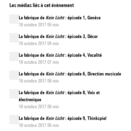
Les médias liés à cet évènement
fabrique
de
La fabrique de
Kein Licht
: épisode 1, Genèse
Kein
18 octobre 2017 05 min
Licht
La fabrique de
Kein Licht
: épisode 3, Décor
:
18 octobre 2017 04 min
épisode
10,
La fabrique de
Kein Licht
: épisode 4, Vocalité
18 octobre 2017 07 min
Une
création
La fabrique de
Kein Licht
: épisode 6, Direction musicale
en
18 octobre 2017 06 min
tournée
La fabrique de
Kein Licht
: épisode 8, Voix et
électronique
18 octobre 2017 06 min
La fabrique de
Kein Licht
: épisode 9, Thinkspiel
18 octobre 2017 06 min