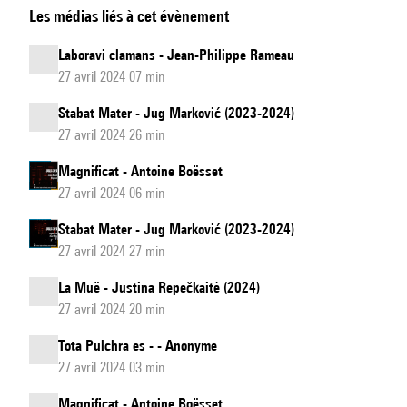
Les médias liés à cet évènement
clamans
Laboravi clamans - Jean-Philippe Rameau
27 avril 2024 07 min
Stabat Mater - Jug Marković (2023-2024)
27 avril 2024 26 min
Magnificat - Antoine Boësset
27 avril 2024 06 min
Stabat Mater - Jug Marković (2023-2024)
27 avril 2024 27 min
La Muë - Justina Repečkaitė (2024)
27 avril 2024 20 min
Tota Pulchra es - - Anonyme
27 avril 2024 03 min
Magnificat - Antoine Boësset