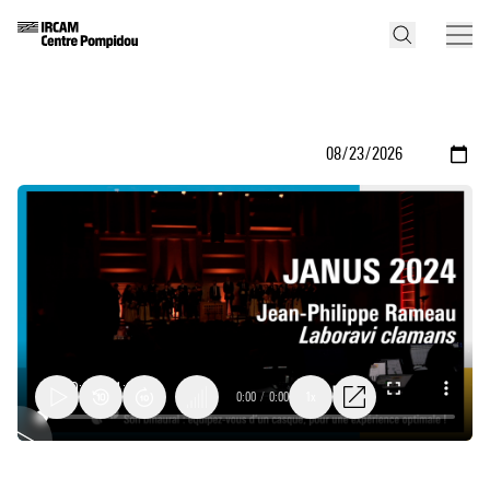
0:00
/
0:00
1x
Laboravi