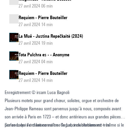
27 avril 2024 06 min
Requiem - Pierre Bouteiller
27 avril 2024 14 min
La Muë - Justina Repečkaitė (2024)
27 avril 2024 19 min
Tota Pulchra es - - Anonyme
27 avril 2024 04 min
Requiem - Pierre Bouteiller
27 avril 2024 14 min
Enregistrement © ircam Luca Bagnoli
Plusieurs motets pour grand chœur, solistes, orgue et orchestre de
Jean-Philippe Rameau sont parvenus jusqu’à nous, composés avant
son arrivée à Paris en 1723 – et donc antérieurs aux grandes pièces
profanes qui l’ont fait connaître. Ce Laboravi clamans est très
Car ce Laboravi clamans est une fugue, indubitablement – même si le