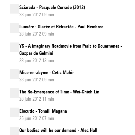
Sciarada - Pasquale Corrado (2012)
28 juin 2012 09 min
Lumière : Glacée et Réfractée - Paul Hembree
28 juin 2012 09 min
YS - A imaginary Roadmovie from Paris to Douarnenez -
Caspar de Gelmini
28 juin 2012 13 min
Mise-en-abyme - Cetiz Mahir
28 juin 2012 09 min
The Re-Emergence of Time - Wei-Chieh Lin
28 juin 2012 11 min
Elocutio - Tonalli Magana
25 juin 2012 07 min
Our bodies will be our demand - Alec Hall