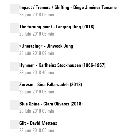
Impact / Tremors / Shifting - Diego Jiménez Tamame
23 juin 2018 05 min
The turning point - Lanqing Ding (2018)
23 juin 2018 06 min
»Unerasing« - Jinwook Jung
23 juin 2018 09 min
Hymnen - Karlheinz Stockhausen (1966-1967)
23 juin 2018 40 min
Zurwān - Sina Fallahzadeh (2018)
23 juin 2018 06 min
Blue Spine - Clara Olivares (2018)
23 juin 2018 05 min
Gilt - David Mettens
23 juin 2018 05 min