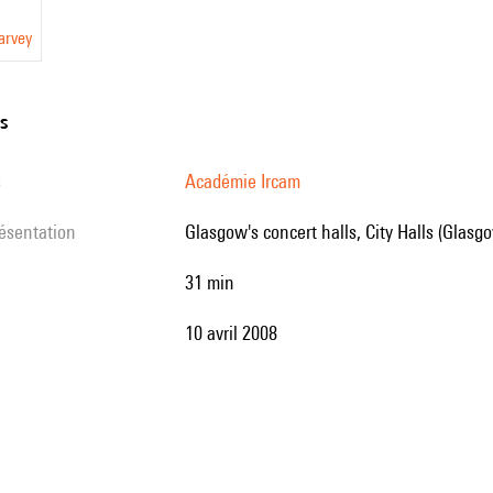
arvey
ns
s
Académie Ircam
résentation
Glasgow's concert halls, City Halls (Glasg
31 min
10 avril 2008