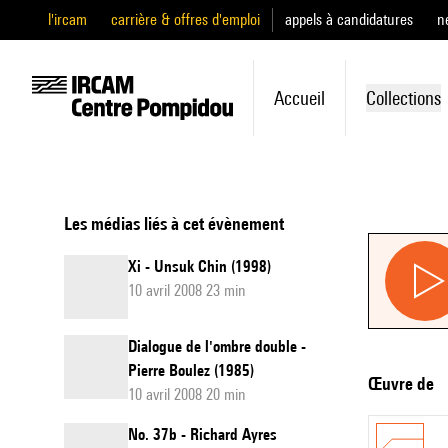
l'ircam
carrière & offres d'emploi
appels à candidatures
n
Accueil
Collections
Les médias liés à cet évènement
Xi - Unsuk Chin (1998)
10 avril 2008 23 min
Dialogue de l'ombre double -
Pierre Boulez (1985)
Œuvre de
10 avril 2008 20 min
No. 37b - Richard Ayres