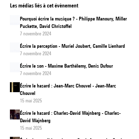
Les médias liés à cet évènement
la
complexité
Pourquoi écrire la musique ? - Philippe Manoury, Miller
:
Puckette, David Christoffel
Carmine-
7 novembre 2024
Emanuele
Écrire la perception - Muriel Joubert, Camille Lienhard
Cella,
7 novembre 2024
Mathieu
Écrire le son - Maxime Barthélemy, Denis Dufour
Langer
7 novembre 2024
Écrire le hasard : Jean-Marc Chouvel - Jean-Marc
Chouvel
15 mai 2025
Écrire le hasard : Charles-David Wajnberg - Charles-
David Wajnberg
15 mai 2025