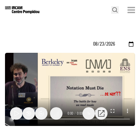
0:00
/
0:00
1x
Écrire