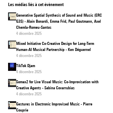
Les médias liés à cet évènement
meaning
of
Generative Spatial Synthesis of Sound and Music (ERC
"co"
G3S) - Alain Bonardi, Emma Frid, Paul Goutmann, Axel
in
Chemla-Romeu-Santos
"co-
4 décembre 2025
creative"
Mixed Initiative Co-Creative Design for Long-Term
Human-AI Musical Partnership - Ken Déguernel
4 décembre 2025
TikTok Djam
4 décembre 2025
Somax2 for Live Visual Music: Co-Improvisation with
Creative Agents - Sabina Covarrubias
4 décembre 2025
Gestures in Electronic Improvised Music - Pierre
Couprie