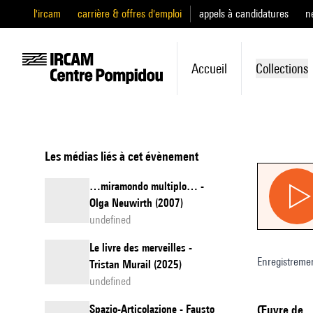
l'ircam
carrière & offres d'emploi
appels à candidatures
n
Accueil
Collections
Les médias liés à cet évènement
…miramondo multiplo… -
Olga Neuwirth (2007)
undefined
Le livre des merveilles -
Enregistreme
Tristan Murail (2025)
undefined
Spazio-Articolazione - Fausto
Œuvre de