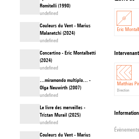
Romitelli (1990)
undefined
Couleurs du Vent - Marius
Eric Montalb
Malanetchi (2024)
undefined
intervenan
Concertino - Eric Montalbetti
(2024)
undefined
…miramondo multiplo… -
Matthias Pi
Olga Neuwirth (2007)
direction
undefined
Le livre des merveilles -
informatio
Tristan Murail (2025)
undefined
évènement
Couleurs du Vent - Marius