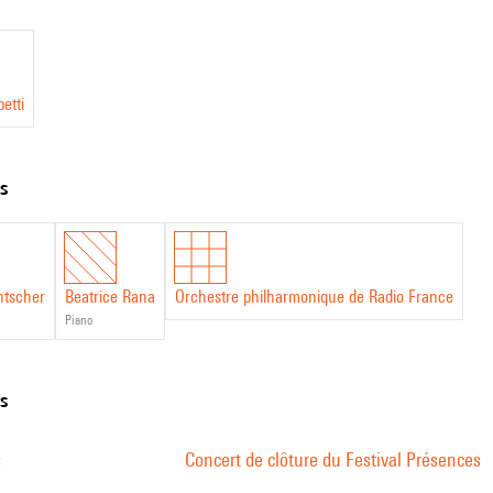
etti
ts
ntscher
Beatrice Rana
Orchestre philharmonique de Radio France
piano
ns
s
Concert de clôture du Festival Présences