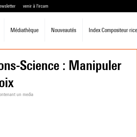
ewsletter
venir à l'ircam
Médiathèque
Nouveautés
Index Compositeur·ric
ions-Science : Manipuler
oix
ontenant un media