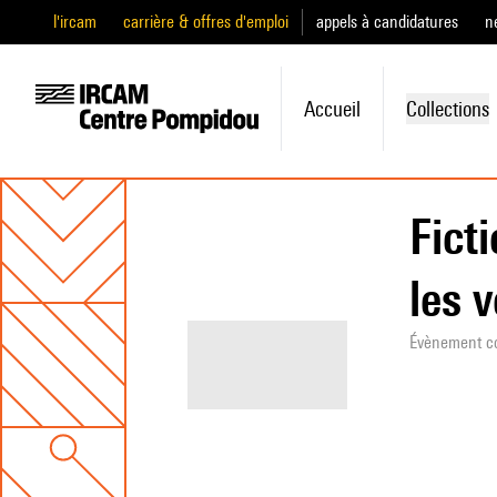
l'ircam
carrière & offres d'emploi
appels à candidatures
n
Accueil
Collections
Fict
les v
Évènement c