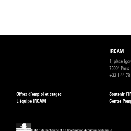
IRCAM
1, place Igo
75004 Paris
+33 1 44 78
Offres d’emploi et stages
Soutenir l
L’équipe IRCAM
Centre Pom
Institut de Recherche et de Coordination Acoustique/Musique