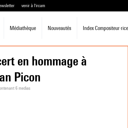
ewsletter
venir à l'ircam
Médiathèque
Nouveautés
Index Compositeur·ric
ert en hommage à
an Picon
ontenant 6 medias