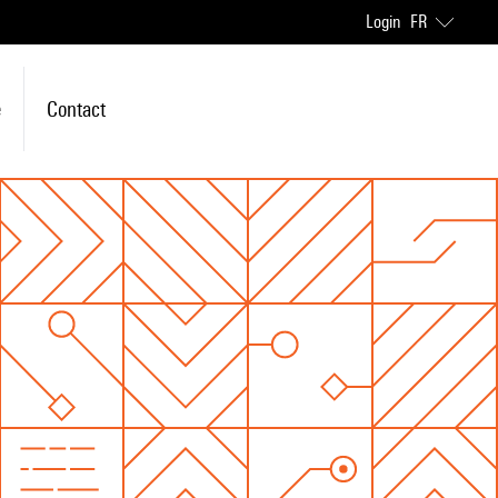
Login
FR
e
Contact