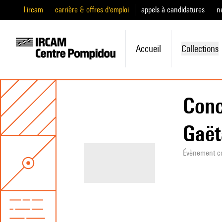
l'ircam
carrière & offres d'emploi
appels à candidatures
n
Accueil
Collections
Conc
Gaët
Évènement c