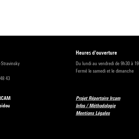
heures d'ouverture
r-Stravinsky
Du lundi au vendredi de 9h30 à 1
Fermé le samedi et le dimanche
 48 43
’IRCAM
Projet Répertoire Ircam
pidou
Infos / Méthodologie
Mentions Légales