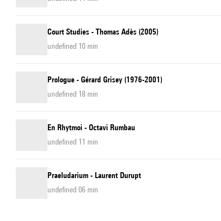
Court Studies - Thomas Adès (2005)
undefined 10 min
Prologue - Gérard Grisey (1976-2001)
undefined 18 min
En Rhytmoi - Octavi Rumbau
undefined 11 min
Praeludarium - Laurent Durupt
undefined 06 min