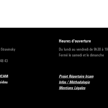
heures d'ouverture
r-Stravinsky
Du lundi au vendredi de 9h30 à 1
Fermé le samedi et le dimanche
 48 43
’IRCAM
Projet Répertoire Ircam
pidou
Infos / Méthodologie
Mentions Légales