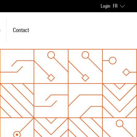
Login
FR
e
Contact