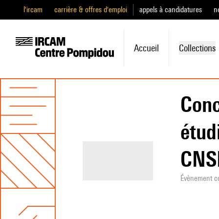
l'ircam
carrière & offres d'emploi
appels à candidatures
n
Accueil
Collections
Conc
étud
CN
Évènement c