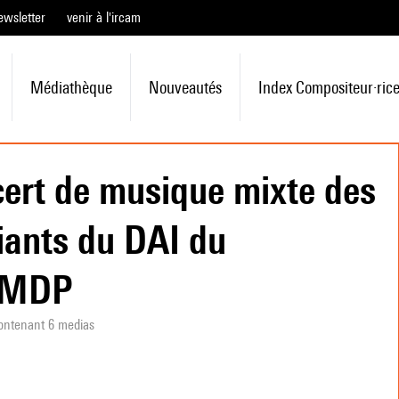
ewsletter
venir à l'ircam
Médiathèque
Nouveautés
Index Compositeur·ric
ert de musique mixte des
iants du DAI du
SMDP
ontenant 6 medias