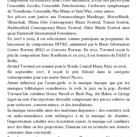
Compositeur en résidence pour l'Oslo Sinfonietta, il écrit des pièces pour
l'ensemble Ascolta, l'ensemble Zwischentöne, l'orchestre symphonique
de Trondheim, l'ensemble Plus Minus et Yarn/Wire, entre autres.
Ses pièces sont jouées aux Donaueschinger Musiktage, MaerzMusik,
Ultraschall, Ultima Oslo Contemporary Music Festival, Transit festival,
Huddersfield Contemporary Music Festival, Other Minds Festival ainsi
qu'au Darmstadt International Ferienkurse.
De 2007 à 2009, il est sélectionné comme participant au programme de
lancement de compositeurs INTRO, administré par le Music Information
Centre Norway (MIC) et Concerts Norway. En 2012, Torvund reçoit le
prix du compositeur Arne Nordheim et en 2013, il est boursier du DAAD à
Berlin.
Øyvind Torvund est nominé pour le Nordic Council Music Prize en 2016.
En septembre 2017, il reçoit le prix Edvard dans la catégorie
contemporaine pour son œuvre Sweet Pieces.
Autant influencé par l'avant-garde et la musique baroque que par les
musiques folkloriques scandinaves, le rock, le jazz ou la pop, Øyvind
Torvund fait cohabiter Henry Purcell et Black Flag, Art Blakey et György
Ligeti au sein d'un répertoire diversifié comprenant des pièces solistes ou
pour orchestre, souvent mixtes, et des installations.
Sa musique rassemble ainsi des matériaux disparates : des sonorités rock
ou audio-naturalistes sont mélangées à de la musique de chambre,
l'improvisation cohabite avec la notation exacte, la musique est combinée
avec des films ou des projections. L'humour est en revanche une donnée
constante dans son travail.