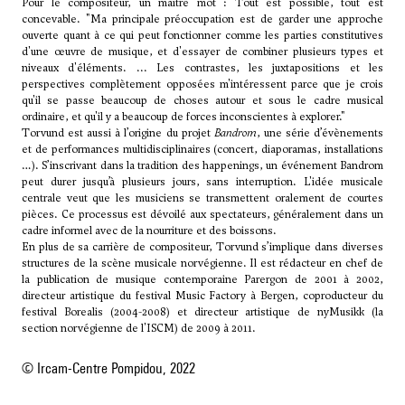
Pour le compositeur, un maître mot : Tout est possible, tout est
concevable. "Ma principale préoccupation est de garder une approche
ouverte quant à ce qui peut fonctionner comme les parties constitutives
d'une œuvre de musique, et d'essayer de combiner plusieurs types et
niveaux d'éléments. ... Les contrastes, les juxtapositions et les
perspectives complètement opposées m'intéressent parce que je crois
qu'il se passe beaucoup de choses autour et sous le cadre musical
ordinaire, et qu'il y a beaucoup de forces inconscientes à explorer."
Torvund est aussi à l’origine du projet
Bandrom
, une série d’évènements
et de performances multidisciplinaires (concert, diaporamas, installations
…). S’inscrivant dans la tradition des happenings, un événement Bandrom
peut durer jusqu’à plusieurs jours, sans interruption. L'idée musicale
centrale veut que les musiciens se transmettent oralement de courtes
pièces. Ce processus est dévoilé aux spectateurs, généralement dans un
cadre informel avec de la nourriture et des boissons.
En plus de sa carrière de compositeur, Torvund s’implique dans diverses
structures de la scène musicale norvégienne. Il est rédacteur en chef de
la publication de musique contemporaine Parergon de 2001 à 2002,
directeur artistique du festival Music Factory à Bergen, coproducteur du
festival Borealis (2004-2008) et directeur artistique de nyMusikk (la
section norvégienne de l'ISCM) de 2009 à 2011.
© Ircam-Centre Pompidou, 2022