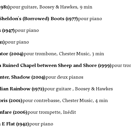
1981)
pour guitare, Boosey & Hawkes, 9 min
 Sheldon's (Borrowed) Boots (1977)
pour piano
 (1947)
pour piano
91)
pour piano
tor (2004)
pour trombone, Chester Music, 3 min
r a Ruined Chapel between Sheep and Shore (1999)
pour tro
ter, Shadow (2004)
pour deux pianos
Ilian Rainbow (1972)
pour guitare , Boosey & Hawkes
ris (2001)
pour contrebasse, Chester Music, 4 min
nfare (2006)
pour trompette, Inédit
E Flat (1942)
pour piano