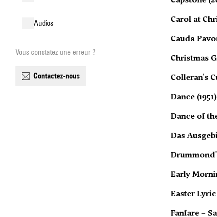
Carol at Chr
audios
Cauda Pavon
Vous constatez une erreur ?
Christmas G
contactez-nous
Colleran's C
Dance (1951)
Dance of the
Das Ausgebi
Drummond's
Early Morni
Easter Lyric
Fanfare – Sa