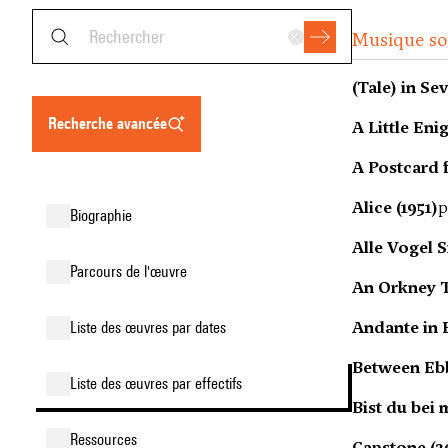
Musique sol
(Tale) in Se
recherche avancée
A Little Eni
A Postcard 
Alice (1951)
p
biographie
Alle Vogel 
parcours de l'œuvre
An Orkney T
Andante in 
liste des œuvres par dates
Between Ebb
liste des œuvres par effectifs
Bist du bei m
ressources
Capstone (2