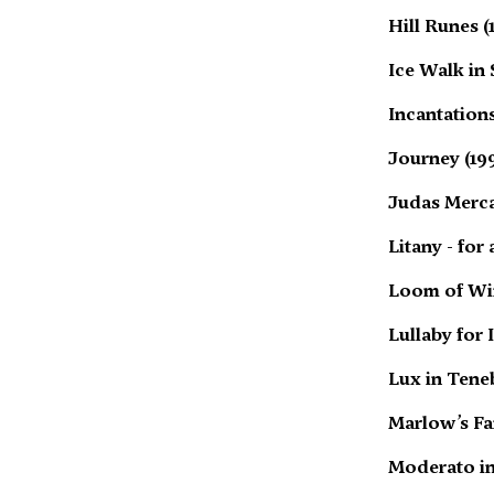
Hill Runes (
Ice Walk in
Incantations
Journey (19
Judas Merca
Litany - fo
Loom of Win
Lullaby for 
Lux in Teneb
Marlow’s Fa
Moderato in 