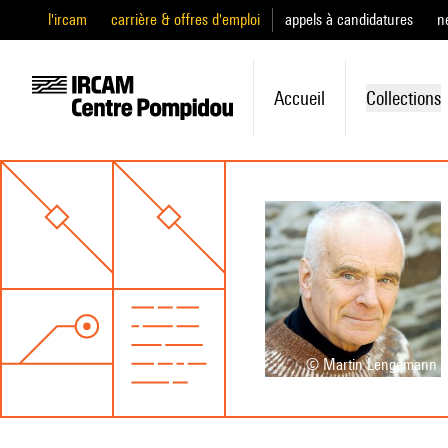
l'ircam
carrière & offres d'emploi
appels à candidatures
n
Accueil
Collections
© Martin Lengemann