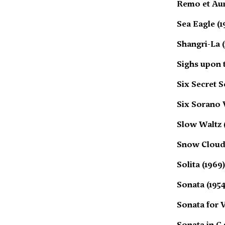
Remo et Aur
Sea Eagle (1
Shangri-La (
Sighs upon t
Six Secret S
Six Sorano V
Slow Waltz (
Snow Cloud 
Solita (1969
Sonata (1954
Sonata for V
Sonata in C 