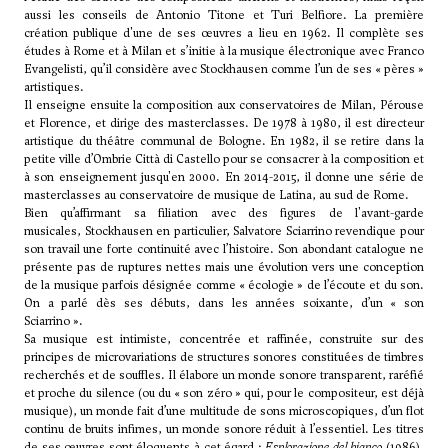
aussi les conseils de Antonio Titone et Turi Belfiore. La première
création publique d'une de ses œuvres a lieu en 1962. Il complète ses
études à Rome et à Milan et s’initie à la musique électronique avec
Franco
Evangelisti
, qu’il considère avec Stockhausen comme l’un de ses « pères »
artistiques.
Il enseigne ensuite la composition aux conservatoires de Milan, Pérouse
et Florence, et dirige des masterclasses. De 1978 à 1980, il est directeur
artistique du théâtre communal de Bologne. En 1982, il se retire dans la
petite ville d’Ombrie Città di Castello pour se consacrer à la composition et
à son enseignement jusqu'en 2000. En 2014-2015, il donne une série de
masterclasses au conservatoire de musique de Latina, au sud de Rome.
Bien qu’affirmant sa filiation avec des figures de l'avant-garde
musicales, Stockhausen en particulier, Salvatore Sciarrino revendique pour
son travail une forte continuité avec l’histoire. Son abondant catalogue ne
présente pas de ruptures nettes mais une évolution vers une conception
de la musique parfois désignée comme « écologie » de l’écoute et du son.
On a parlé dès ses débuts, dans les années soixante, d’un « son
Sciarrino ».
Sa musique est intimiste, concentrée et raffinée, construite sur des
principes de microvariations de structures sonores constituées de timbres
recherchés et de souffles. Il élabore un monde sonore transparent, raréfié
et proche du silence (ou du « son zéro » qui, pour le compositeur, est déjà
musique), un monde fait d’une multitude de sons microscopiques, d’un flot
continu de bruits infimes, un monde sonore réduit à l’essentiel. Les titres
de ses œuvres sont éloquents à cet égard :
Esplorazione del bianco
(1986),