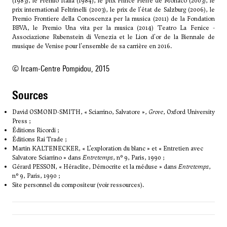
(1983), le Premio Italia (1984), le prix Prince Pierre de Monaco (2003), le
prix international Feltrinelli (2003), le prix de l'état de Salzburg (2006), le
Premio Frontiere della Conoscenza per la musica (2011) de la Fondation
BBVA, le Premio Una vita per la musica (2014) Teatro La Fenice -
Associazione Rubenstein di Venezia et le Lion d'or de la Biennale de
musique de Venise pour l'ensemble de sa carrière en 2016.
© Ircam-Centre Pompidou, 2015
sources
David OSMOND-SMITH, « Sciarrino, Salvatore »,
Grove
, Oxford University
Press ;
Éditions Ricordi ;
Éditions Rai Trade ;
Martin KALTENECKER, « L’exploration du blanc » et « Entretien avec
Salvatore Sciarrino » dans
Entretemps
, n° 9, Paris, 1990 ;
Gérard PESSON, « Héraclite, Démocrite et la méduse » dans
Entretemps
,
n° 9, Paris, 1990 ;
Site personnel du compositeur (voir ressources).