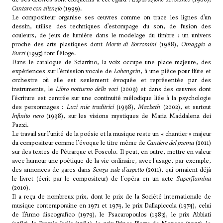
Cantare con silenzio
(1999).
Le compositeur organise ses œuvres comme on trace les lignes d’un
dessin, utilise des techniques d’estompage du son, de fusion des
couleurs, de jeux de lumière dans le modelage du timbre : un univers
proche des arts plastiques dont
Morte di Borromini
(1988),
Omaggio a
Burri
(1995) font l’éloge.
Dans le catalogue de Sciarrino, la voix occupe une place majeure, des
expériences sur l’émission vocale de
Lohengrin
, à une pièce pour flûte et
orchestre où elle est seulement évoquée et représentée par des
instruments, le
Libro notturno delle voci
(2009) et dans des œuvres dont
l’écriture est centrée sur une continuité mélodique liée à la psychologie
des personnages :
Luci mie traditrici
(1998),
Macbeth
(2002), et surtout
Infinito nero
(1998), sur les visions mystiques de Maria Maddalena dei
Pazzi.
Le travail sur l'unité de la poésie et la musique reste un « chantier » majeur
du compositeur comme l'évoque le titre même de
Cantiere del poema
(2011)
sur des textes de Pétrarque et Foscolo. Il peut, en outre, mettre en valeur
avec humour une poétique de la vie ordinaire, avec l'usage, par exemple,
des annonces de gares dans
Senza sale d'aspetto
(2011), qui ornaient déjà
le livret (écrit par le compositeur) de l'opéra en un acte
Superflumina
(2010).
Il a reçu de nombreux prix, dont le prix de la Société internationale de
musique contemporaine en 1971 et 1974, le prix Dallapiccola (1974), celui
de l’Anno discografico (1979), le Psacaropoulos (1983), le prix Abbiati