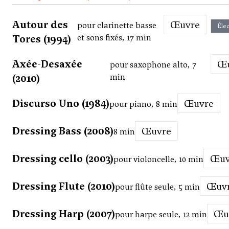
Autour des
Œuvre
pour clarinette basse
Élec
Tores (1994)
et sons fixés, 17 min
Axée-Desaxée
pour saxophone alto, 7
(2010)
min
Discurso Uno (1984)
Œuvre
pour piano, 8 min
Dressing Bass (2008)
Œuvre
8 min
Dressing cello (2003)
Œu
pour violoncelle, 10 min
Dressing Flute (2010)
Œuv
pour flûte seule, 5 min
Dressing Harp (2007)
Œ
pour harpe seule, 12 min