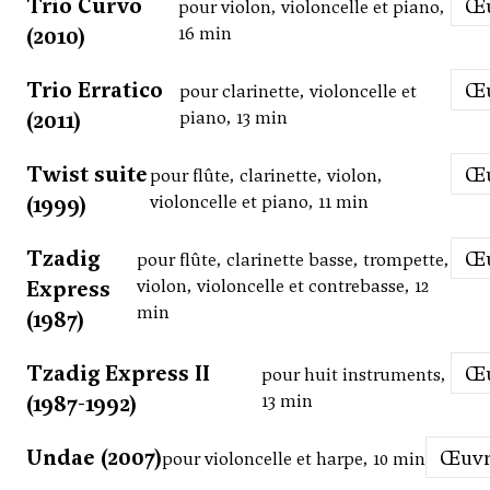
Trio Curvo
pour violon, violoncelle et piano,
(2010)
16 min
Trio Erratico
pour clarinette, violoncelle et
(2011)
piano, 13 min
Twist suite
pour flûte, clarinette, violon,
(1999)
violoncelle et piano, 11 min
Tzadig
pour flûte, clarinette basse, trompette,
Express
violon, violoncelle et contrebasse, 12
min
(1987)
Tzadig Express II
pour huit instruments,
(1987-1992)
13 min
Undae (2007)
Œuv
pour violoncelle et harpe, 10 min