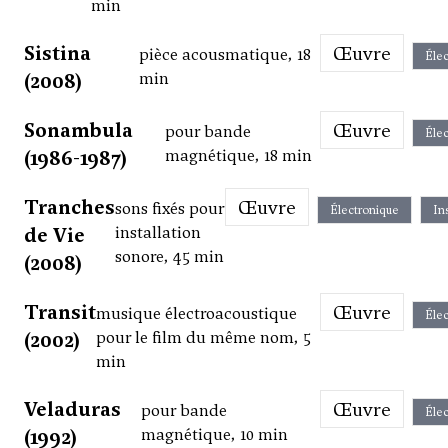
min
Sistina
Œuvre
pièce acousmatique, 18
Élec
(2008)
min
Sonambula
Œuvre
pour bande
Élec
(1986-1987)
magnétique, 18 min
Tranches
Œuvre
sons fixés pour
Électronique
In
de Vie
installation
sonore, 45 min
(2008)
Transit
Œuvre
musique électroacoustique
Élec
(2002)
pour le film du même nom, 5
min
Veladuras
Œuvre
pour bande
Élec
(1992)
magnétique, 10 min