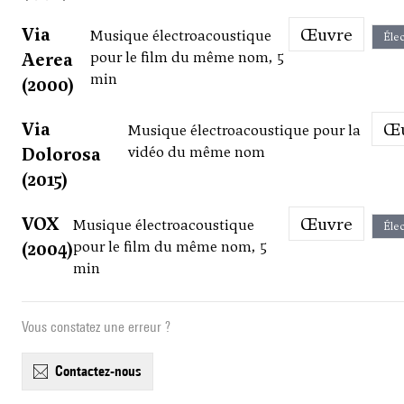
Via
Œuvre
Musique électroacoustique
Élec
Aerea
pour le film du même nom, 5
min
(2000)
Via
Musique électroacoustique pour la
Dolorosa
vidéo du même nom
(2015)
VOX
Œuvre
Musique électroacoustique
Élec
(2004)
pour le film du même nom, 5
min
Vous constatez une erreur ?
contactez-nous