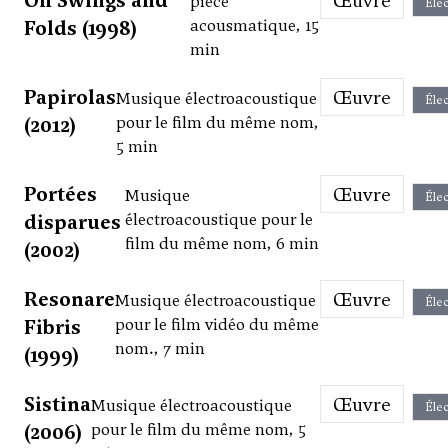
On Swings and
Œuvre
pièce
Élec
Folds (1998)
acousmatique, 15
min
Papirolas
Œuvre
Musique électroacoustique
Élec
(2012)
pour le film du même nom,
5 min
Portées
Œuvre
Musique
Élec
disparues
électroacoustique pour le
film du même nom, 6 min
(2002)
Resonare
Œuvre
Musique électroacoustique
Élec
Fibris
pour le film vidéo du même
nom., 7 min
(1999)
Sistina
Œuvre
Musique électroacoustique
Élec
(2006)
pour le film du même nom, 5