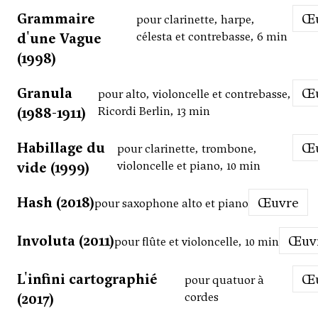
Grammaire
pour clarinette, harpe,
d'une Vague
célesta et contrebasse, 6 min
(1998)
Granula
pour alto, violoncelle et contrebasse,
(1988-1911)
Ricordi Berlin, 13 min
Habillage du
pour clarinette, trombone,
vide (1999)
violoncelle et piano, 10 min
Hash (2018)
Œuvre
pour saxophone alto et piano
Involuta (2011)
Œu
pour flûte et violoncelle, 10 min
L'infini cartographié
pour quatuor à
(2017)
cordes