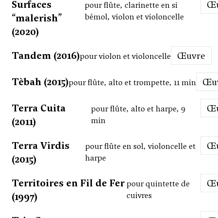
Surfaces
pour flûte, clarinette en si
“malerish”
bémol, violon et violoncelle
(2020)
Tandem (2016)
Œuvre
pour violon et violoncelle
Tèbah (2015)
Œ
pour flûte, alto et trompette, 11 min
Terra Cuita
pour flûte, alto et harpe, 9
(2011)
min
Terra Virdis
pour flûte en sol, violoncelle et
(2015)
harpe
Territoires en Fil de Fer
pour quintette de
(1997)
cuivres