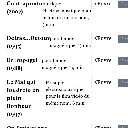
Contrapunto
Œuvre
musique
Élec
(2007)
électroacoustique pour
le film du même nom,
3 min
Detras...Detour
Œuvre
pour bande
Élec
(1995)
magnétique, 13 min
Entropogel
Œuvre
pour bande
Élec
(1988)
magnétique, 14 min
Le Mal qui
Œuvre
Musique
Élec
foudroie en
électroacoustique
pour le film vidéo du
plein
même nom, 6 min
Bonheur
(1997)