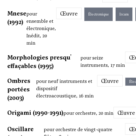
Mnese
Œuvre
pour
Électronique
Ircam
(1992)
ensemble et
électronique,
Inédit, 20
min
Morphologies presqu'
pour seize
effaçables (1995)
instruments, 17 min
Ombres
Œuvre
pour neuf instruments et
Élec
portées
dispositif
électroacoustique, 16 min
(2003)
Origami (1990-1991)
Œuvre
pour orchestre, 20 min
Oscillare
pour orchestre de vingt-quatre