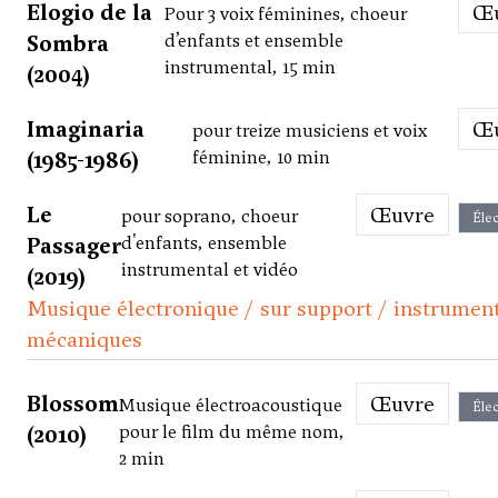
Elogio de la
Pour 3 voix féminines, choeur
Sombra
d’enfants et ensemble
instrumental, 15 min
(2004)
Imaginaria
pour treize musiciens et voix
(1985-1986)
féminine, 10 min
Le
Œuvre
pour soprano, choeur
Élec
Passager
d'enfants, ensemble
instrumental et vidéo
(2019)
Musique électronique / sur support / instrumen
mécaniques
Blossom
Œuvre
Musique électroacoustique
Élec
(2010)
pour le film du même nom,
2 min