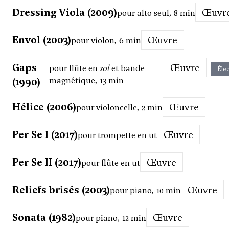
Dressing Viola (2009)
Œuvr
pour alto seul, 8 min
Envol (2003)
Œuvre
pour violon, 6 min
Gaps
Œuvre
pour flûte en
sol
et bande
Élec
(1990)
magnétique, 13 min
Hélice (2006)
Œuvre
pour violoncelle, 2 min
Per Se I (2017)
Œuvre
pour trompette en ut
Per Se II (2017)
Œuvre
pour flûte en ut
Reliefs brisés (2003)
Œuvre
pour piano, 10 min
Sonata (1982)
Œuvre
pour piano, 12 min