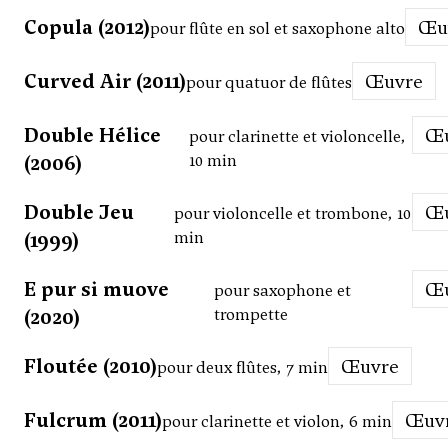
Copula (2012)
Œ
pour flûte en sol et saxophone alto
Curved Air (2011)
Œuvre
pour quatuor de flûtes
Double Hélice
pour clarinette et violoncelle,
(2006)
10 min
Double Jeu
pour violoncelle et trombone, 10
(1999)
min
E pur si muove
pour saxophone et
(2020)
trompette
Floutée (2010)
Œuvre
pour deux flûtes, 7 min
Fulcrum (2011)
Œuv
pour clarinette et violon, 6 min