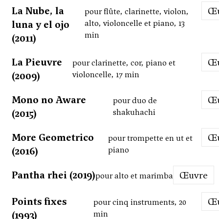
La Nube, la
pour flûte, clarinette, violon,
luna y el ojo
alto, violoncelle et piano, 13
min
(2011)
La Pieuvre
pour clarinette, cor, piano et
(2009)
violoncelle, 17 min
Mono no Aware
pour duo de
(2015)
shakuhachi
More Geometrico
pour trompette en ut et
(2016)
piano
Pantha rhei (2019)
Œuvre
pour alto et marimba
Points fixes
pour cinq instruments, 20
(1993)
min