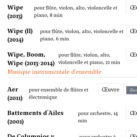
Wipe
pour flûte, violon, alto, violoncelle et
(2013)
piano, 8 min
Wipe (II)
pour flûte, violon, alto, violoncelle et
(2014)
piano, 6 min
Wipe, Boom,
pour flûte, violon, alto,
Wipe (2013-2014)
violoncelle et piano, 22 min
Musique instrumentale d'ensemble
Aer
Œuvre
pour ensemble de flûtes et
Élec
(2011)
électronique
Battements d'Ailes
pour orchestre, 14
(2001)
min
De Columpios y
pour orchestre à