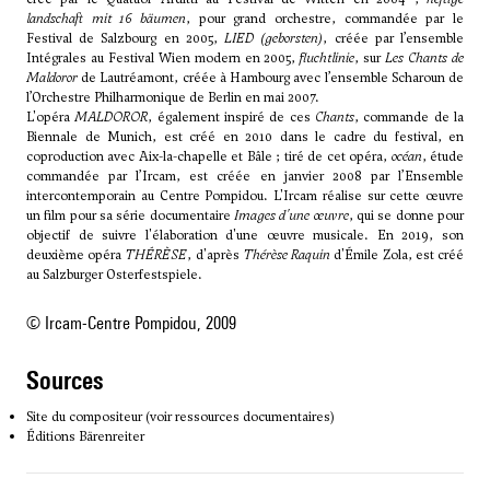
landschaft mit 16 bäumen
, pour grand orchestre, commandée par le
Festival de Salzbourg en 2005,
LIED (geborsten)
, créée par l’ensemble
Intégrales au Festival Wien modern en 2005,
fluchtlinie
, sur
Les Chants de
Maldoror
de Lautréamont, créée à Hambourg avec l’ensemble Scharoun de
l’Orchestre Philharmonique de Berlin en mai 2007.
L'opéra
MALDOROR
, également inspiré de ces
Chants
, commande de la
Biennale de Munich, est créé en 2010 dans le cadre du festival, en
coproduction avec Aix-la-chapelle et Bâle ; tiré de cet opéra,
océan
, étude
commandée par l’Ircam, est créée en janvier 2008 par l’Ensemble
intercontemporain au Centre Pompidou. L'Ircam réalise sur cette œuvre
un film pour sa série documentaire
Images d'une œuvre
, qui se donne pour
objectif de suivre l'élaboration d'une œuvre musicale. En 2019, son
deuxième opéra
THÉRÈSE
, d'après
Thérèse Raquin
d'Émile Zola, est créé
au Salzburger Osterfestspiele.
© Ircam-Centre Pompidou, 2009
sources
Site du compositeur (voir ressources documentaires)
Éditions Bärenreiter