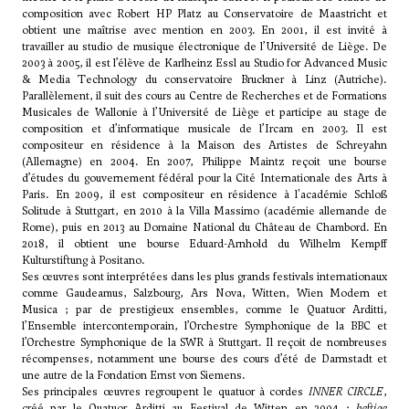
composition avec
Robert HP Platz
au Conservatoire de Maastricht et
obtient une maîtrise avec mention en 2003. En 2001, il est invité à
travailler au studio de musique électronique de l’Université de Liège. De
2003 à 2005, il est l’élève de Karlheinz Essl au Studio for Advanced Music
& Media Technology du conservatoire Bruckner à Linz (Autriche).
Parallèlement, il suit des cours au Centre de Recherches et de Formations
Musicales de Wallonie à l’Université de Liège et participe au stage de
composition et d’informatique musicale de l’Ircam en 2003. Il est
compositeur en résidence à la Maison des Artistes de Schreyahn
(Allemagne) en 2004. En 2007, Philippe Maintz reçoit une bourse
d’études du gouvernement fédéral pour la Cité Internationale des Arts à
Paris. En 2009, il est compositeur en résidence à l'académie Schloß
Solitude à Stuttgart, en 2010 à la Villa Massimo (académie allemande de
Rome), puis en 2013 au Domaine National du Château de Chambord. En
2018, il obtient une bourse Eduard-Arnhold du Wilhelm Kempff
Kulturstiftung à Positano.
Ses œuvres sont interprétées dans les plus grands festivals internationaux
comme Gaudeamus, Salzbourg, Ars Nova, Witten, Wien Modern et
Musica ; par de prestigieux ensembles, comme le Quatuor Arditti,
l’Ensemble intercontemporain, l’Orchestre Symphonique de la BBC et
l’Orchestre Symphonique de la SWR à Stuttgart. Il reçoit de nombreuses
récompenses, notamment une bourse des cours d’été de Darmstadt et
une autre de la Fondation Ernst von Siemens.
Ses principales œuvres regroupent le quatuor à cordes
INNER CIRCLE
,
créé par le Quatuor Arditti au Festival de Witten en 2004 ;
heftige