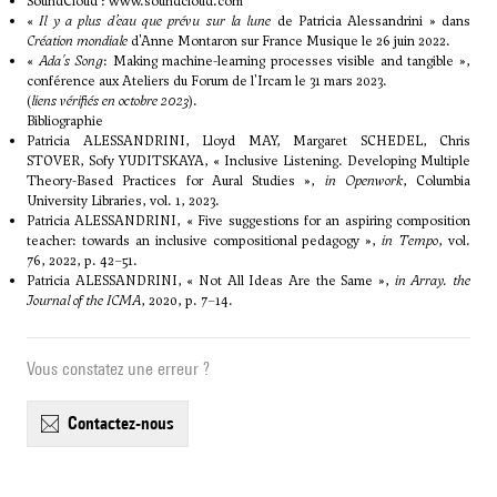
SoundCloud :
www.soundcloud.com
«
Il y a plus d’eau que prévu sur la lune
de Patricia Alessandrini
» dans
Création mondiale
d'Anne Montaron sur France Musique le 26 juin 2022.
«
Ada's Song
: Making machine-learning processes visible and tangible
»,
conférence aux Ateliers du Forum de l'Ircam le 31 mars 2023.
(
liens vérifiés en octobre 2023
).
Bibliographie
Patricia ALESSANDRINI, Lloyd MAY, Margaret SCHEDEL, Chris
STOVER, Sofy YUDITSKAYA, « Inclusive Listening. Developing Multiple
Theory-Based Practices for Aural Studies »,
in Openwork
, Columbia
University Libraries, vol. 1, 2023.
Patricia ALESSANDRINI, « Five suggestions for an aspiring composition
teacher: towards an inclusive compositional pedagogy »,
in Tempo
, vol.
76, 2022, p. 42–51.
Patricia ALESSANDRINI, « Not All Ideas Are the Same »,
in Array. the
Journal of the ICMA
, 2020, p. 7–14.
Vous constatez une erreur ?
contactez-nous