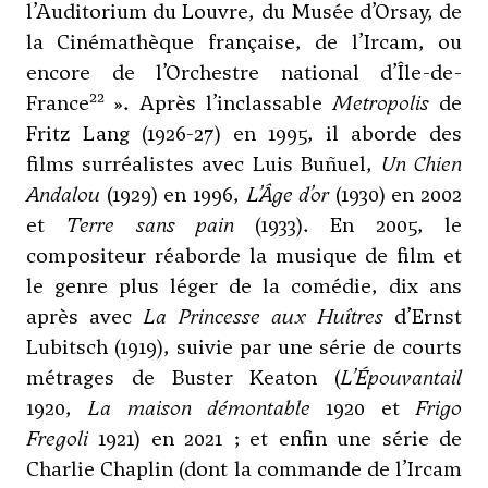
l’Auditorium du Louvre, du Musée d’Orsay, de
la Cinémathèque française, de l’Ircam, ou
encore de l’Orchestre national d’Île-de-
22
France
». Après l’inclassable
Metropolis
de
Fritz Lang (1926-27) en 1995, il aborde des
films surréalistes avec Luis Buñuel,
Un Chien
Andalou
(1929) en 1996,
L’Âge d’or
(1930) en 2002
et
Terre sans pain
(1933). En 2005, le
compositeur réaborde la musique de film et
le genre plus léger de la comédie, dix ans
après avec
La Princesse aux Huîtres
d’Ernst
Lubitsch (1919), suivie par une série de courts
métrages de Buster Keaton (
L’Épouvantail
1920,
La maison démontable
1920 et
Frigo
Fregoli
1921) en 2021 ; et enfin une série de
Charlie Chaplin (dont la commande de l’Ircam