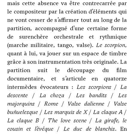
mais cette absence va être contrecarrée par
le compositeur par la création d’éléments qui
ne vont cesser de s’affirmer tout au long de la
partition, accompagné d’une certaine forme
de surenchère orchestrale et rythmique
(marche militaire, tango, valse).
Le scorpion
,
quant à lui, va jouer sur un espace de timbre
grâce à son instrumentation très originale. La
partition suit le découpage du film
documentaire, et s’articule en quatorze
intermèdes évocateurs :
Les scorpions
/
La
descente
/
La choza
/
Les bandits
/
Les
majorquins
/
Rome
/
Valse dalienne
/
Valse
buñuelesque
/
Les marquis de X
/
La claque A
/
La claque B
/
The love scene
/
La girafe, le
cousin et l’évêque
/
Le duc de blanchis
. En