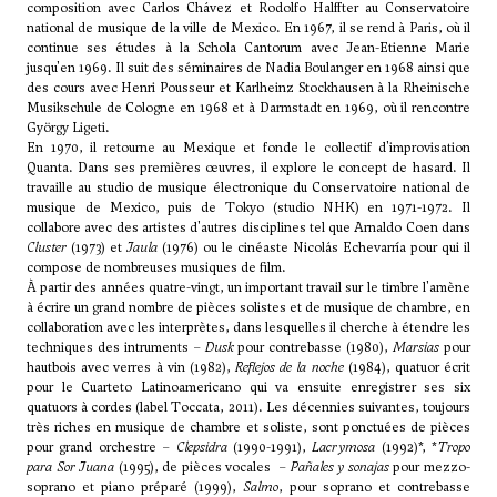
composition avec
Carlos Chávez
et
Rodolfo Halffter
au Conservatoire
national de musique de la ville de Mexico. En 1967, il se rend à Paris, où il
continue ses études à la Schola Cantorum avec Jean-Etienne Marie
jusqu'en 1969. Il suit des séminaires de Nadia Boulanger en 1968 ainsi que
des cours avec Henri Pousseur et Karlheinz Stockhausen à la Rheinische
Musikschule de Cologne en 1968 et à Darmstadt en 1969, où il rencontre
György Ligeti
.
En 1970, il retourne au Mexique et fonde le collectif d'improvisation
Quanta. Dans ses premières œuvres, il explore le concept de hasard. Il
travaille au studio de musique électronique du Conservatoire national de
musique de Mexico, puis de Tokyo (studio NHK) en 1971-1972. Il
collabore avec des artistes d'autres disciplines tel que Arnaldo Coen dans
Cluster
(1973) et
Jaula
(1976) ou le cinéaste Nicolás Echevarría pour qui il
compose de nombreuses musiques de film.
À partir des années quatre-vingt, un important travail sur le timbre l'amène
à écrire un grand nombre de pièces solistes et de musique de chambre, en
collaboration avec les interprètes, dans lesquelles il cherche à étendre les
techniques des intruments –
Dusk
pour contrebasse (1980),
Marsias
pour
hautbois avec verres à vin (1982),
Reflejos de la noche
(1984), quatuor écrit
pour le Cuarteto Latinoamericano qui va ensuite enregistrer ses six
quatuors à cordes (label Toccata, 2011). Les décennies suivantes, toujours
très riches en musique de chambre et soliste, sont ponctuées de pièces
pour grand orchestre –
Clepsidra
(1990-1991),
Lacrymosa
(1992)*, *
Tropo
para Sor Juana
(1995), de pièces vocales –
Pañales y sonajas
pour mezzo-
soprano et piano préparé (1999),
Salmo
, pour soprano et contrebasse