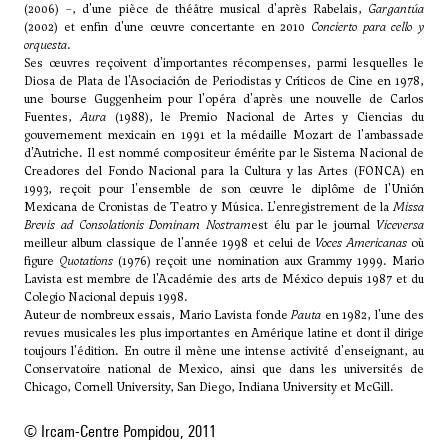
(2006) –, d'une pièce de théâtre musical d'après Rabelais,
Gargantúa
(2002) et enfin d'une œuvre concertante en 2010
Concierto para cello y
orquesta
.
Ses œuvres reçoivent d'importantes récompenses, parmi lesquelles le
Diosa de Plata de l'Asociación de Periodistas y Críticos de Cine en 1978,
une bourse Guggenheim pour l'opéra d'après une nouvelle de Carlos
Fuentes,
Aura
(1988), le Premio Nacional de Artes y Ciencias du
gouvernement mexicain en 1991 et la médaille Mozart de l'ambassade
d'Autriche. Il est nommé compositeur émérite par le Sistema Nacional de
Creadores del Fondo Nacional para la Cultura y las Artes (FONCA) en
1993, reçoit pour l'ensemble de son œuvre le diplôme de l'Unión
Mexicana de Cronistas de Teatro y Música. L'enregistrement de la
Missa
Brevis ad Consolationis Dominam Nostram
est élu par le journal
Viceversa
meilleur album classique de l'année 1998 et celui de
Voces Americanas
où
figure
Quotations
(1976) reçoit une nomination aux Grammy 1999. Mario
Lavista est membre de l'Académie des arts de México depuis 1987 et du
Colegio Nacional depuis 1998.
Auteur de nombreux essais, Mario Lavista fonde
Pauta
en 1982, l'une des
revues musicales les plus importantes en Amérique latine et dont il dirige
toujours l'édition. En outre il mène une intense activité d'enseignant, au
Conservatoire national de Mexico, ainsi que dans les universités de
Chicago, Cornell University, San Diego, Indiana University et McGill.
© Ircam-Centre Pompidou, 2011