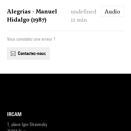
Alegrias - Manuel
undefined
Audio
Hidalgo (1987)
12 min
Vous constatez une erreur ?
contactez-nous
IRCAM
1, place Igor-Stravinsky