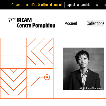
l'ircam
carrière & offres d'emploi
appels à candidatures
n
Accueil
Collections
© Philippe Stirnweiss