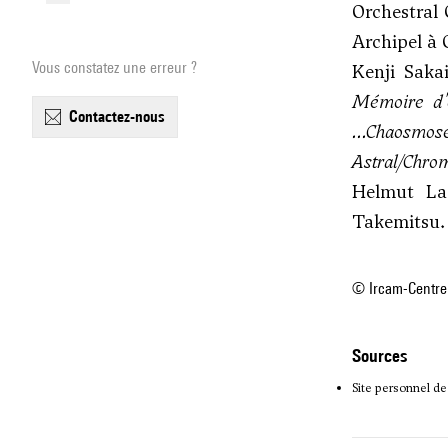
Orchestral
Archipel à 
Vous constatez une erreur ?
Kenji Saka
Mémoire d'
contactez-nous
.
..Chaosmos
Astral/Chro
Helmut L
Takemitsu.
© Ircam-Centre
sources
Site personnel de