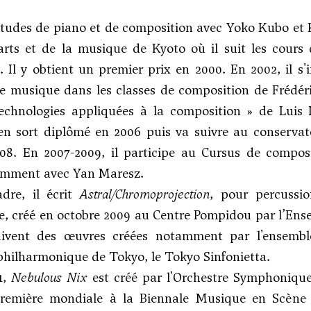
études de piano et de composition avec
Yoko Kubo
et 
arts et de la musique de Kyoto où il suit les cour
Il y obtient un premier prix en 2000. En 2002, il s'i
e musique dans les classes de composition de Frédér
technologies appliquées à la composition » de Luis
 en sort diplômé en 2006 puis va suivre au conserva
08. En 2007-2009, il participe au Cursus de composi
amment avec Yan Maresz.
dre, il écrit
Astral/Chromoprojection
, pour percussio
e, créé en octobre 2009 au Centre Pompidou par l’Ens
uivent des œuvres créées notamment par l'ensemble C
 philharmonique de Tokyo, le Tokyo Sinfonietta.
1,
Nebulous Nix
est créé par l'Orchestre Symphonique
remière mondiale à la Biennale Musique en Scène