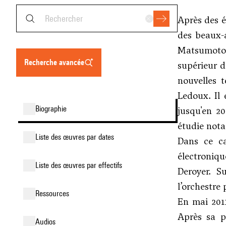
Après des 
des beaux-
Matsumoto. 
recherche avancée
supérieur d
nouvelles 
Ledoux
. Il
biographie
jusqu'en 20
étudie not
liste des œuvres par dates
Dans ce ca
électroniqu
liste des œuvres par effectifs
Deroyer. S
l’orchestre
ressources
En mai 201
Après sa p
audios