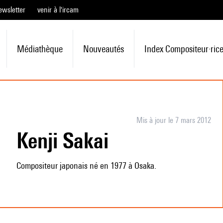
ewsletter
venir à l'ircam
Médiathèque
Nouveautés
Index Compositeur·ric
Mis à jour le 7 mars 2012
Kenji Sakai
Compositeur japonais né en 1977 à Osaka.