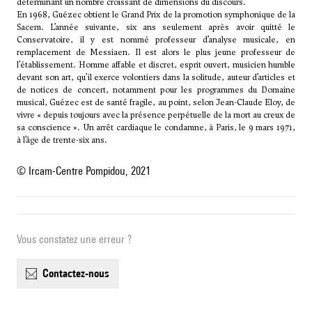
déterminant un nombre croissant de dimensions du discours.
En 1968, Guézec obtient le Grand Prix de la promotion symphonique de la
Sacem. L’année suivante, six ans seulement après avoir quitté le
Conservatoire, il y est nommé professeur d’analyse musicale, en
remplacement de Messiaen. Il est alors le plus jeune professeur de
l’établissement. Homme affable et discret, esprit ouvert, musicien humble
devant son art, qu’il exerce volontiers dans la solitude, auteur d’articles et
de notices de concert, notamment pour les programmes du Domaine
musical, Guézec est de santé fragile, au point, selon
Jean-Claude Eloy
, de
vivre « depuis toujours avec la présence perpétuelle de la mort au creux de
sa conscience ». Un arrêt cardiaque le condamne, à Paris, le 9 mars 1971,
à l’âge de trente-six ans.
© Ircam-Centre Pompidou, 2021
Vous constatez une erreur ?
contactez-nous