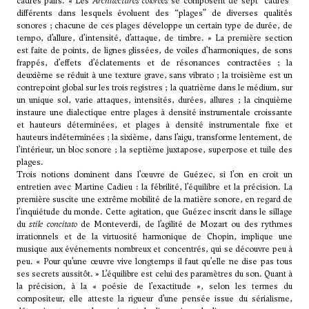
cadres pairs. « Les
Architectures colorées
se composent de sept “cadres”
différents dans lesquels évoluent des “plages” de diverses qualités
sonores ; chacune de ces plages développe un certain type de durée, de
tempo, d’allure, d’intensité, d’attaque, de timbre. » La première section
est faite de points, de lignes glissées, de voiles d’harmoniques, de sons
frappés, d’effets d’éclatements et de résonances contractées ; la
deuxième se réduit à une texture grave, sans vibrato ; la troisième est un
contrepoint global sur les trois registres ; la quatrième dans le médium, sur
un unique sol, varie attaques, intensités, durées, allures ; la cinquième
instaure une dialectique entre plages à densité instrumentale croissante
et hauteurs déterminées, et plages à densité instrumentale fixe et
hauteurs indéterminées ; la sixième, dans l’aigu, transforme lentement, de
l’intérieur, un bloc sonore ; la septième juxtapose, superpose et tuile des
plages.
Trois notions dominent dans l’œuvre de Guézec, si l’on en croit un
entretien avec Martine Cadieu : la fébrilité, l’équilibre et la précision. La
première suscite une extrême mobilité de la matière sonore, en regard de
l’inquiétude du monde. Cette agitation, que Guézec inscrit dans le sillage
du
stile concitato
de Monteverdi, de l’agilité de Mozart ou des rythmes
irrationnels et de la virtuosité harmonique de Chopin, implique une
musique aux événements nombreux et concentrés, qui se découvre peu à
peu. « Pour qu’une œuvre vive longtemps il faut qu’elle ne dise pas tous
ses secrets aussitôt. » L’équilibre est celui des paramètres du son. Quant à
la précision, à la « poésie de l’exactitude », selon les termes du
compositeur, elle atteste la rigueur d’une pensée issue du sérialisme,