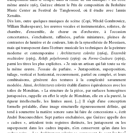
même année 1963, Guézec obtient le Prix de composition du Berkshire
Music Center au Festival de Tanglewood, où il étudie avec Iannis
Xenakis.
Dès lors, outre quelques musiques de scène (Copi, Witold Gombrowicz,
William Shakespeare), les œuvres vocales et instrumentales, solistes, de
chambre, d’ensemble, de chœur ou d’orchestre, à l’occasion
concertantes, s’enchaînent, raffinées, parfois miniatures, pleines de
contrastes de lumière et de couleurs, loin de la synesthésie de Messiaen,
mais qui transposent dans l’écriture musicale les techniques de la peinture
moderne et contemporaine :
Architectures colorées
(1964),
Ensemble
multicolore
(1965),
Reliefs polychromés
(1969) ou
Forme-Couleurs
(1969),
parmi les titres les plus explicites. « Je suis un artisan qui fait toute sa vie
la même œuvre. J’essaie de parfaire. » Juxtaposition, superposition,
tuilage, vertical et horizontal, recouvrement, partiel ou complet, et leurs
combinaisons, génèrent des textures à la complexité savamment
modelée. Ainsi,
Architectures colorées
établit d’autres équivalences avec les
toiles de Mondrian. « La structure de la pièce, par surfaces homogènes
juxtaposées, rappelle en effet le style de Mondrian, elle en a la pureté, la
rigueur intellectuelle, les limites aussi. […] Il s’agit d’une conception
formelle préalable, d’une image structurelle rigoureusement définie, qui
tend à soumettre la matière sonore sans lui faire de concessions », écrit
André Boucourechliev
. Sept parties enchaînées, que Guézec appelle des
« cadres », articulent trois registres distincts, les juxtaposent ou les
superposent dans les cadres impairs, n’en conservent qu’un dans les