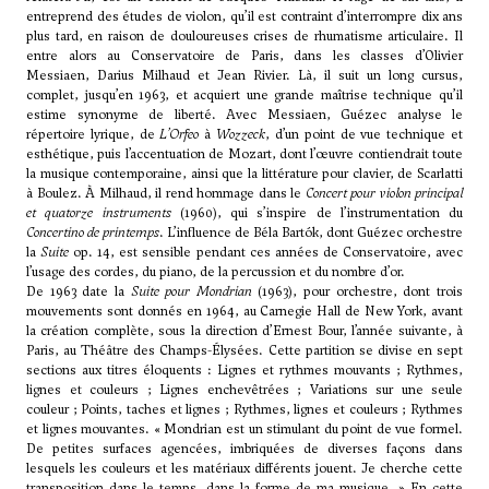
entreprend des études de violon, qu’il est contraint d’interrompre dix ans
plus tard, en raison de douloureuses crises de rhumatisme articulaire. Il
entre alors au Conservatoire de Paris, dans les classes d’
Olivier
Messiaen
,
Darius Milhaud
et
Jean Rivier
. Là, il suit un long cursus,
complet, jusqu’en 1963, et acquiert une grande maîtrise technique qu’il
estime synonyme de liberté. Avec Messiaen, Guézec analyse le
répertoire lyrique, de
L’Orfeo
à
Wozzeck
, d’un point de vue technique et
esthétique, puis l’accentuation de Mozart, dont l’œuvre contiendrait toute
la musique contemporaine, ainsi que la littérature pour clavier, de Scarlatti
à Boulez. À Milhaud, il rend hommage dans le
Concert pour violon principal
et quatorze instruments
(1960), qui s’inspire de l’instrumentation du
Concertino de printemps
. L’influence de
Béla Bartók
, dont Guézec orchestre
la
Suite
op. 14, est sensible pendant ces années de Conservatoire, avec
l’usage des cordes, du piano, de la percussion et du nombre d’or.
De 1963 date la
Suite pour Mondrian
(1963), pour orchestre, dont trois
mouvements sont donnés en 1964, au Carnegie Hall de New York, avant
la création complète, sous la direction d’Ernest Bour, l’année suivante, à
Paris, au Théâtre des Champs-Élysées. Cette partition se divise en sept
sections aux titres éloquents : Lignes et rythmes mouvants ; Rythmes,
lignes et couleurs ; Lignes enchevêtrées ; Variations sur une seule
couleur ; Points, taches et lignes ; Rythmes, lignes et couleurs ; Rythmes
et lignes mouvantes. « Mondrian est un stimulant du point de vue formel.
De petites surfaces agencées, imbriquées de diverses façons dans
lesquels les couleurs et les matériaux différents jouent. Je cherche cette
transposition dans le temps, dans la forme de ma musique. » En cette