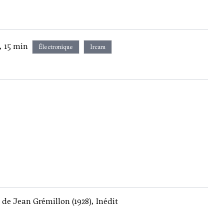
, 15 min
Électronique
Ircam
e Jean Grémillon (1928), Inédit