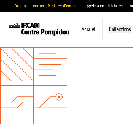
l'ircam
carrière & offres d'emploi
appels à candidatures
n
Accueil
Collections