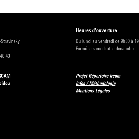
heures d'ouverture
r-Stravinsky
Du lundi au vendredi de 9h30 à 1
Fermé le samedi et le dimanche
 48 43
’IRCAM
Projet Répertoire Ircam
pidou
Infos / Méthodologie
Mentions Légales