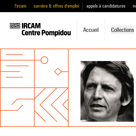
l'ircam
carrière & offres d'emploi
appels à candidatures
n
Accueil
Collections