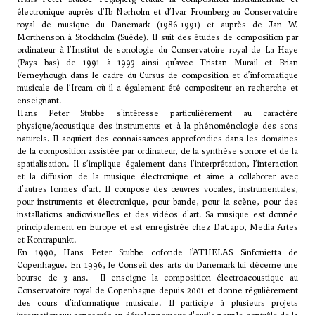
électronique auprès d'
Ib Nørholm
et d’Ivar Frounberg au Conservatoire
royal de musique du Danemark (1986-1991) et auprès de
Jan W.
Morthenson
à Stockholm (Suède). Il suit des études de composition par
ordinateur à l’Institut de sonologie du Conservatoire royal de La Haye
(Pays bas) de 1991 à 1993 ainsi qu’avec Tristan Murail et Brian
Ferneyhough dans le cadre du Cursus de composition et d’informatique
musicale de l’Ircam où il a également été compositeur en recherche et
enseignant.
Hans Peter Stubbe s'intéresse particulièrement au caractère
physique/acoustique des instruments et à la phénoménologie des sons
naturels. Il acquiert des connaissances approfondies dans les domaines
de la composition assistée par ordinateur, de la synthèse sonore et de la
spatialisation. Il s’implique également dans l’interprétation, l’interaction
et la diffusion de la musique électronique et aime à collaborer avec
d'autres formes d'art. Il compose des œuvres vocales, instrumentales,
pour instruments et électronique, pour bande, pour la scène, pour des
installations audiovisuelles et des vidéos d'art. Sa musique est donnée
principalement en Europe et est enregistrée chez DaCapo, Media Artes
et Kontrapunkt.
En 1990, Hans Peter Stubbe cofonde l’ATHELAS Sinfonietta de
Copenhague. En 1996, le Conseil des arts du Danemark lui décerne une
bourse de 3 ans. Il enseigne la composition électroacoustique au
Conservatoire royal de Copenhague depuis 2001 et donne régulièrement
des cours d'informatique musicale. Il participe à plusieurs projets