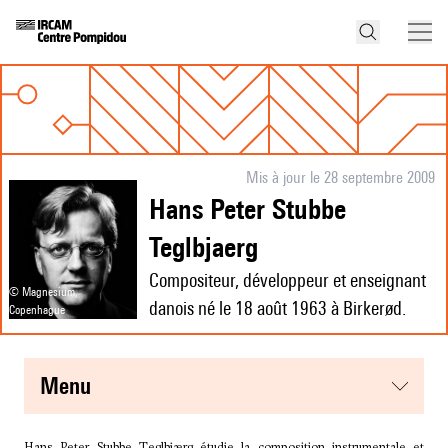
Mis à jour le 28 septembre 2009
Hans Peter Stubbe
Teglbjaerg
Compositeur, développeur et enseignant
© Magnesium,
danois né le 18 août 1963 à Birkerød.
Copenhague
menu
Hans Peter Stubbe Teglbjærg étudie la composition instrumentale et