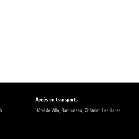
accès en transports
9h
Hôtel de Ville, Rambuteau, Châtelet, Les Halles