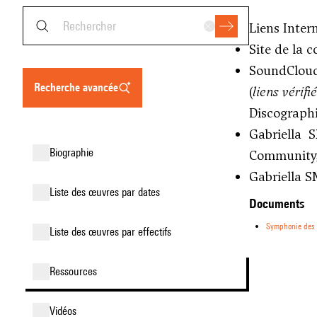
Liens Inter
Site de la 
SoundClou
recherche avancée
(
liens vérif
Discograph
Gabriella
biographie
Community,
Gabriella 
liste des œuvres par dates
Documents
Symphonie des n
liste des œuvres par effectifs
ressources
vidéos