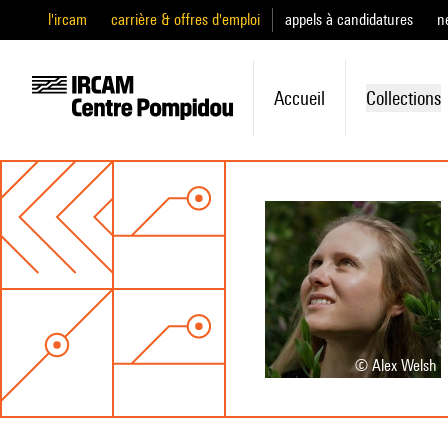
l'ircam
carrière & offres d'emploi
appels à candidatures
n
Accueil
Collections
© Alex Welsh