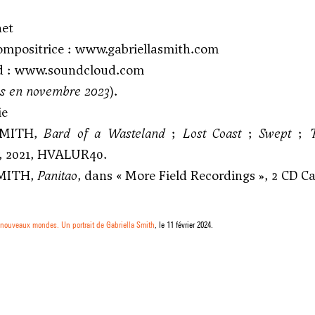
net
compositrice :
www.gabriellasmith.com
d :
www.soundcloud.com
iés en novembre 2023
).
ie
 SMITH,
Bard of a Wasteland
;
Lost Coast
;
Swept
;
 2021, HVALUR40.
SMITH,
Panitao
, dans « More Field Recordings », 2 CD C
ouveaux mondes. Un portrait de Gabriella Smith
, le 11 février 2024.