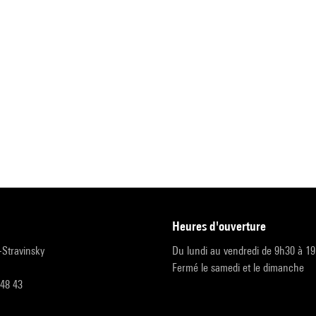
heures d'ouverture
r-Stravinsky
Du lundi au vendredi de 9h30 à 1
Fermé le samedi et le dimanche
 48 43