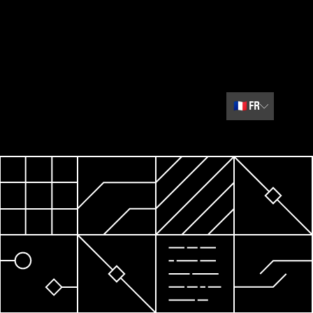
🇫🇷
FR