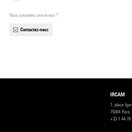
Vous constatez une erreur ?
contactez-nous
IRCAM
1, place Igo
75004 Paris
+33 1 44 78