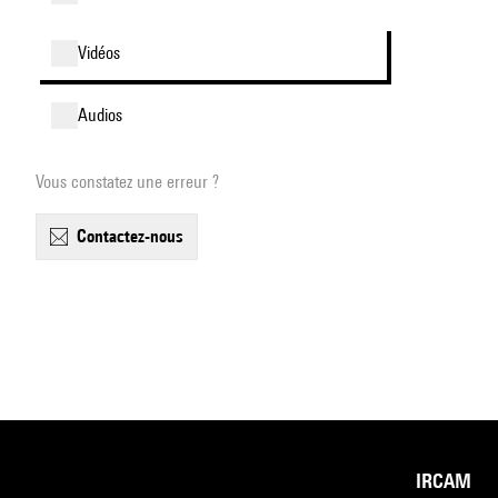
vidéos
audios
Vous constatez une erreur ?
contactez-nous
IRCAM