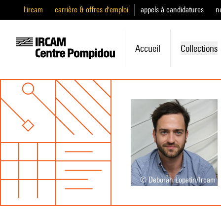
l'ircam
carrière & offres d'emploi
appels à candidatures
n
Accueil
Collections
© Deborah Lopatin/Ircam