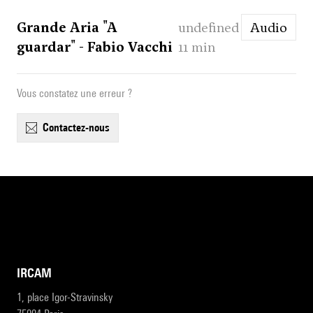
Grande Aria "A
undefined
Audio
guardar" - Fabio Vacchi
11 min
Vous constatez une erreur ?
contactez-nous
IRCAM
1, place Igor-Stravinsky