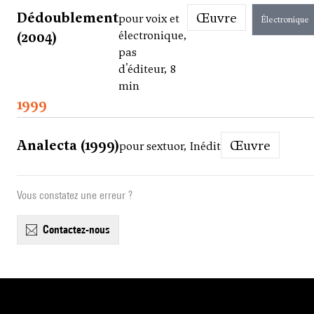
Dédoublement
Œuvre
pour voix et
Électronique
(2004)
électronique,
pas
d'éditeur, 8
min
1999
Analecta (1999)
Œuvre
pour sextuor, Inédit
Vous constatez une erreur ?
contactez-nous