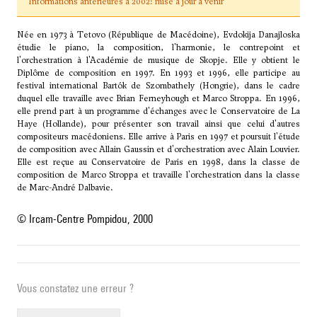
Informations antérieures à 2002: mise à jour à venir
Née en 1973 à Tetovo (République de Macédoine), Evdokija Danajloska
étudie le piano, la composition, l'harmonie, le contrepoint et
l'orchestration à l'Académie de musique de Skopje. Elle y obtient le
Diplôme de composition en 1997. En 1993 et 1996, elle participe au
festival international Bartók de Szombathely (Hongrie), dans le cadre
duquel elle travaille avec Brian Ferneyhough et Marco Stroppa. En 1996,
elle prend part à un programme d'échanges avec le Conservatoire de La
Haye (Hollande), pour présenter son travail ainsi que celui d'autres
compositeurs macédoniens. Elle arrive à Paris en 1997 et poursuit l'étude
de composition avec Allain Gaussin et d'orchestration avec
Alain Louvier
.
Elle est reçue au Conservatoire de Paris en 1998, dans la classe de
composition de Marco Stroppa et travaille l'orchestration dans la classe
de Marc-André Dalbavie.
© Ircam-Centre Pompidou, 2000
Vous constatez une erreur ?