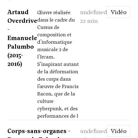
Artaud
undefined
Vidéo
Œuvre réalisée
Overdrive
dans le cadre du
22 min
Cursus de
-
composition et
Emanuele
d'informatique
Palumbo
musicale 2 de
(2015-
l'Ircam.
2016)
S’inspirant autant
de la déformation
des corps dans
l’œuvre de Francis
Bacon, que de la
culture
cyberpunk, et des
performances de l
Corps-sans-organes -
undefined
Vidéo