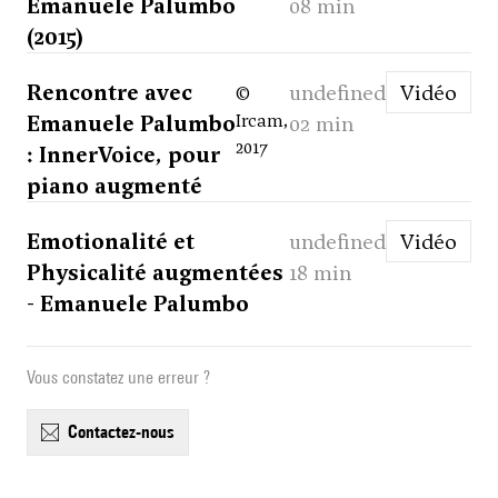
Emanuele Palumbo
08 min
(2015)
Rencontre avec
undefined
Vidéo
©
Emanuele Palumbo
Ircam,
02 min
2017
: InnerVoice, pour
piano augmenté
Emotionalité et
undefined
Vidéo
Physicalité augmentées
18 min
- Emanuele Palumbo
Vous constatez une erreur ?
contactez-nous