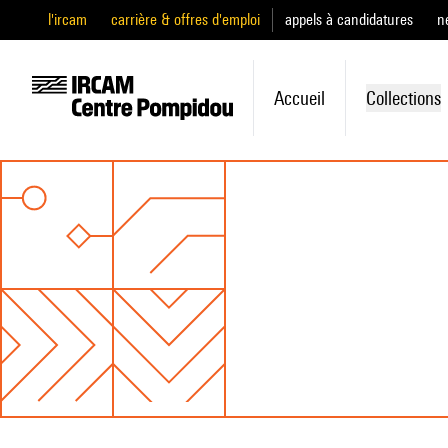
l'ircam
carrière & offres d'emploi
appels à candidatures
n
Accueil
Collections