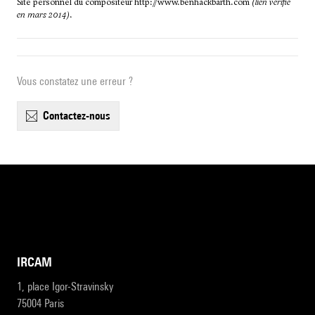
Site personnel du compositeur
http://www.benhackbarth.com
(lien vérifié
en mars 2014)
.
Vous constatez une erreur ?
contactez-nous
IRCAM
1, place Igor-Stravinsky
75004 Paris