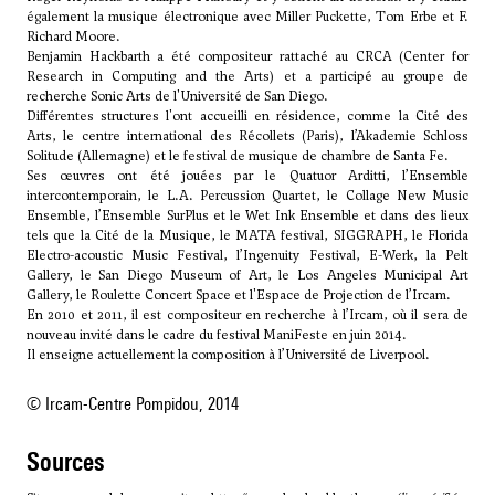
également la musique électronique avec Miller Puckette, Tom Erbe et F.
Richard Moore.
Benjamin Hackbarth a été compositeur rattaché au CRCA (Center for
Research in Computing and the Arts) et a participé au groupe de
recherche Sonic Arts de l'Université de San Diego.
Différentes structures l'ont accueilli en résidence, comme la Cité des
Arts, le centre international des Récollets (Paris), l’Akademie Schloss
Solitude (Allemagne) et le festival de musique de chambre de Santa Fe.
Ses œuvres ont été jouées par le Quatuor Arditti, l’Ensemble
intercontemporain, le L.A. Percussion Quartet, le Collage New Music
Ensemble, l’Ensemble SurPlus et le Wet Ink Ensemble et dans des lieux
tels que la Cité de la Musique, le MATA festival, SIGGRAPH, le Florida
Electro-acoustic Music Festival, l’Ingenuity Festival, E-Werk, la Pelt
Gallery, le San Diego Museum of Art, le Los Angeles Municipal Art
Gallery, le Roulette Concert Space et l'Espace de Projection de l’Ircam.
En 2010 et 2011, il est compositeur en recherche à l’Ircam, où il sera de
nouveau invité dans le cadre du festival ManiFeste en juin 2014.
Il enseigne actuellement la composition à l’Université de Liverpool.
© Ircam-Centre Pompidou, 2014
sources