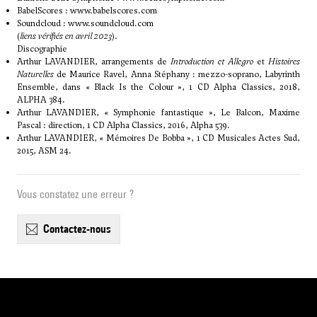
BabelScores :
www.babelscores.com
Soundcloud :
www.soundcloud.com
(
liens vérifiés en avril 2023
).
Discographie
Arthur LAVANDIER, arrangements de
Introduction et Allegro
et
Histoires
Naturelles
de Maurice Ravel, Anna Stéphany : mezzo-soprano, Labyrinth
Ensemble, dans « Black Is the Colour », 1 CD Alpha Classics, 2018,
ALPHA 384.
Arthur LAVANDIER, « Symphonie fantastique », Le Balcon, Maxime
Pascal : direction, 1 CD Alpha Classics, 2016, Alpha 539.
Arthur LAVANDIER, « Mémoires De Bobba », 1 CD Musicales Actes Sud,
2015, ASM 24.
Vous constatez une erreur ?
contactez-nous