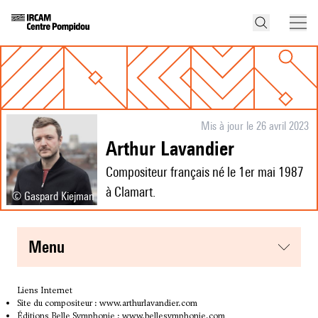
Mis à jour le 26 avril 2023
Arthur Lavandier
Compositeur français né le 1er mai 1987
à Clamart.
© Gaspard Kiejman
menu
Liens Internet
Site du compositeur :
www.arthurlavandier.com
Éditions Belle Symphonie :
www.bellesymphonie.com