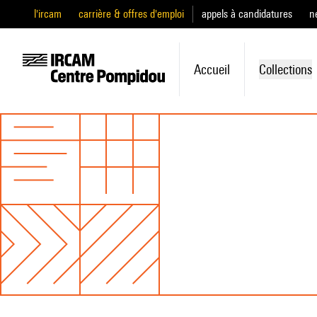
l'ircam
carrière & offres d'emploi
appels à candidatures
n
Accueil
Collections