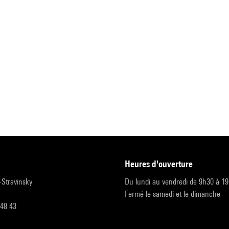
heures d'ouverture
r-Stravinsky
Du lundi au vendredi de 9h30 à 1
Fermé le samedi et le dimanche
 48 43