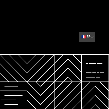
🇫🇷
FR