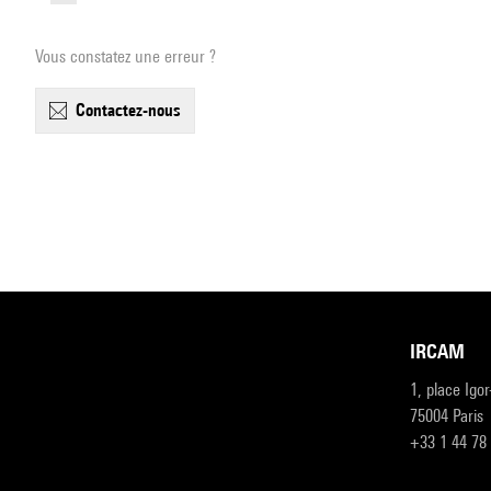
Vous constatez une erreur ?
contactez-nous
IRCAM
1, place Igo
75004 Paris
+33 1 44 78