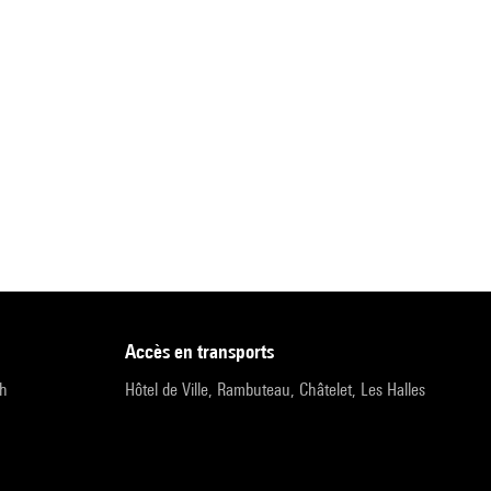
accès en transports
9h
Hôtel de Ville, Rambuteau, Châtelet, Les Halles