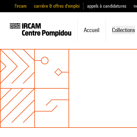
l'ircam
carrière & offres d'emploi
appels à candidatures
n
Accueil
Collections