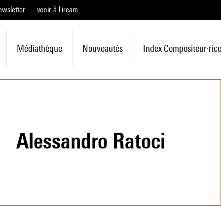
ewsletter
venir à l'ircam
Médiathèque
Nouveautés
Index Compositeur·ric
Alessandro Ratoci