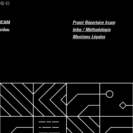
 48 43
’IRCAM
Projet Répertoire Ircam
pidou
Infos / Méthodologie
Mentions Légales