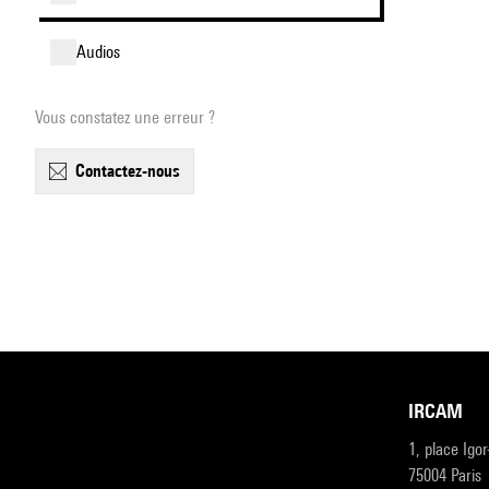
audios
Vous constatez une erreur ?
contactez-nous
IRCAM
1, place Igo
75004 Paris