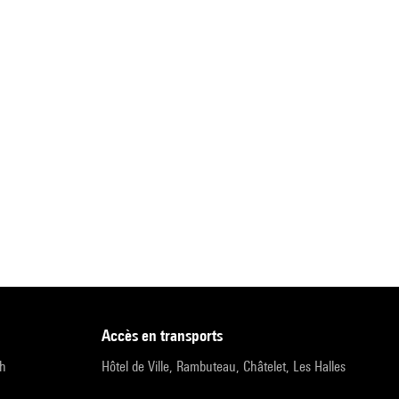
accès en transports
9h
Hôtel de Ville, Rambuteau, Châtelet, Les Halles