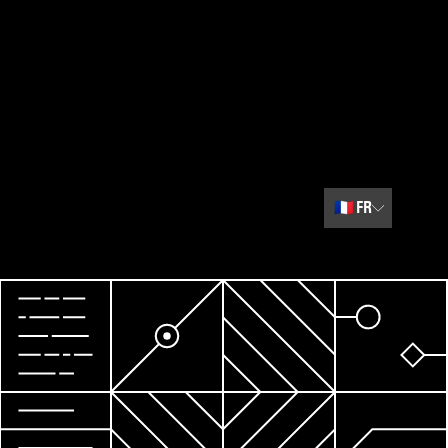
🇫🇷
FR