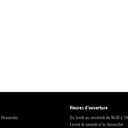
heures d'ouverture
r-Stravinsky
Du lundi au vendredi de 9h30 à 1
Fermé le samedi et le dimanche