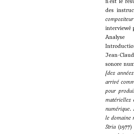
n’est le ré
des instru
compositeur
interviewé 
Analyse
Introductio
Jean-Claud
sonore numé
[des années
arrivé comme
pour produi
matérielles 
numérique. I
le domaine 
Stria
(1977)