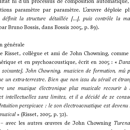
sultat ni d’un processus de composition automatique
ctions paramètre par paramètre. L’œuvre déploie p
 définit la structure détaillée [...], puis contrôle la 
par Bruno Bossis, dans Bossis 2005, p. 89).
n générale
e Risset
, collègue et ami de John Chowning, comme l
rique et en psychoacoustique, écrit en 2005 : «
Dans
 soixante], John Chowning, musicien de formation, mû pa
 un extra-terrestre. Bien que non issu du sérail et étranger
re une musique électronique plus musicale recourir à l’o
et intellectuelles sans limites, et il a décidé de se cons
ntuition perspicace : le son électroacoustique est deven
musical
» (Risset, 2005, p. 32).
 – avec les autres œuvres de John Chowning
Turena