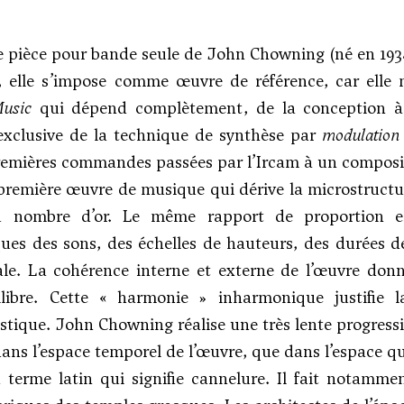
e pièce pour bande seule de
John Chowning
(né en 193
e, elle s’impose comme œuvre de référence, car elle
usic
qui dépend complètement, de la conception à l
 exclusive de la technique de synthèse par
modulation
remières commandes passées par l’Ircam à un composite
première œuvre de musique qui dérive la microstruct
u nombre d’or. Le même rapport de proportion es
es des sons, des échelles de hauteurs, des durées de
ale. La cohérence interne et externe de l’œuvre don
libre. Cette « harmonie » inharmonique justifie 
stique. John Chowning réalise une très lente progress
dans l’espace temporel de l’œuvre, que dans l’espace q
terme latin qui signifie cannelure. Il fait notammen