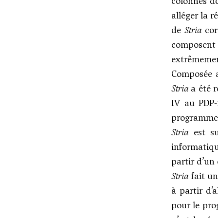
colonnes do
alléger la 
de
Stria
cor
composent 
extrêmement
Composée a
Stria
a été r
IV au PDP-1
programmer
Stria
est su
informatiqu
partir d’un
Stria
fait un
à partir d’
pour le pro