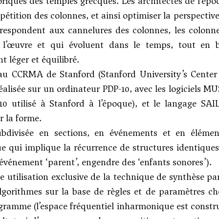
riques des temples grecques. Les architectes de l’épo
répétition des colonnes, et ainsi optimiser la perspecti
respondent aux cannelures des colonnes, les colonne
l’œuvre et qui évoluent dans le temps, tout en b
 léger et équilibré.
u CCRMA de Stanford (Stanford University’s Center 
éalisée sur un ordinateur PDP-10, avec les logiciels 
0 utilisé à Stanford à l’époque), et le langage SAIL
 la forme.
bdivisée en sections, en événements et en éléments
e qui implique la récurrence de structures identiques
 événement ‘parent’, engendre des ‘enfants sonores’).
e utilisation exclusive de la technique de synthèse p
algorithmes sur la base de règles et de paramètres 
gramme (l’espace fréquentiel inharmonique est construi