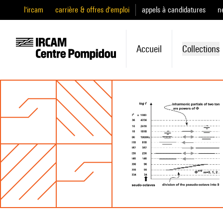
l'ircam
carrière & offres d'emploi
appels à candidatures
n
Accueil
Collections