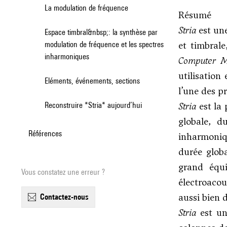
La modulation de fréquence
Résumé
Stria
est un
Espace timbral&nbsp;: la synthèse par
et timbral
modulation de fréquence et les spectres
inharmoniques
Computer M
utilisation
Eléments, événements, sections
l’une des p
Stria
est la 
Reconstruire *Stria* aujourd’hui
globale, d
Références
inharmoniqu
durée glob
grand équi
Vous constatez une erreur ?
électroacou
aussi bien 
contactez-nous
Stria
est un 