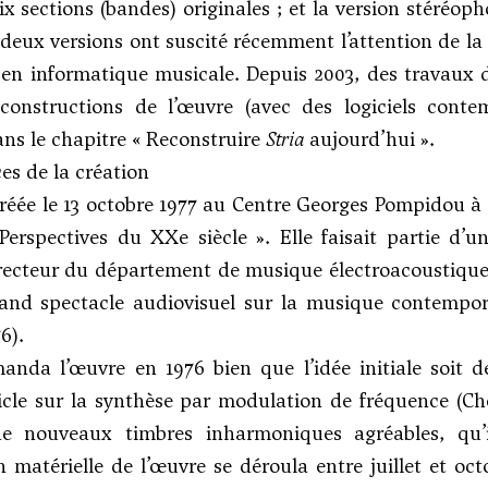
six sections (bandes) originales ; et la version stéréo
deux versions ont suscité récemment l’attention de l
en informatique musicale. Depuis 2003, des travaux d
constructions de l’œuvre (avec des logiciels contem
ns le chapitre « Reconstruire
Stria
aujourd’hui ».
es de la création
réée le 13 octobre 1977 au Centre Georges Pompidou à Pa
Perspectives du XXe siècle ». Elle faisait partie d
recteur du département de musique électroacoustique d
and spectacle audiovisuel sur la musique contempora
6).
nda l’œuvre en 1976 bien que l’idée initiale soit d
cle sur la synthèse par modulation de fréquence (
Ch
e nouveaux timbres inharmoniques agréables, qu’
 matérielle de l’œuvre se déroula entre juillet et oc