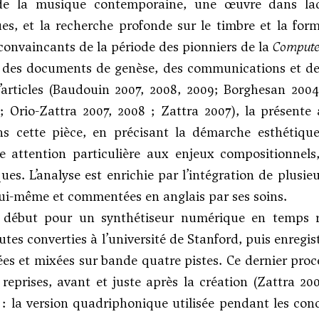
de la musique contemporaine, une œuvre dans laqu
es, et la recherche profonde sur le timbre et la for
convaincants de la période des pionniers de la
Compute
 des documents de genèse, des communications et des
’articles (Baudouin 2007, 2008, 2009; Borghesan 200
; Orio-Zattra 2007, 2008 ; Zattra 2007), la présente 
ns cette pièce, en précisant la démarche esthétiqu
 attention particulière aux enjeux compositionnels, 
ues. L’analyse est enrichie par l’intégration de plusi
ui-même et commentées en anglais par ses soins.
début pour un synthétiseur numérique en temps réel
outes converties à l’université de Stanford, puis enreg
es et mixées sur bande quatre pistes. Ce dernier proc
 reprises, avant et juste après la création (Zattra 2
 : la version quadriphonique utilisée pendant les conce