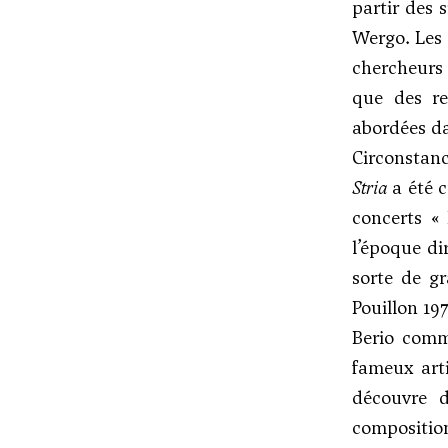
partir des 
Wergo. Les 
chercheurs 
que des re
abordées da
Circonstanc
Stria
a été c
concerts « 
l’époque di
sorte de gr
Pouillon 197
Berio comma
fameux arti
découvre d
composition