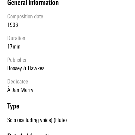
general information
composition date
1936
duration
17min
publisher
Boosey & Hawkes
Dedicatee
à Jan Merry
type
Solo (excluding voice) (Flute)