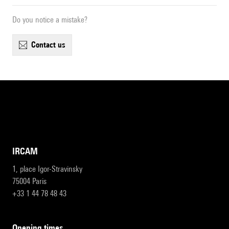
Do you notice a mistake?
contact us
IRCAM
1, place Igor-Stravinsky
75004 Paris
+33 1 44 78 48 43
opening times