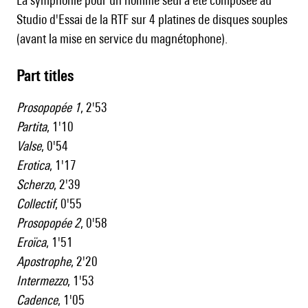
La symphonie pour un homme seul a été composée au
Studio d'Essai de la RTF sur 4 platines de disques souples
(avant la mise en service du magnétophone).
Part titles
Prosopopée 1
, 2'53
Partita
, 1'10
Valse
, 0'54
Erotica
, 1'17
Scherzo
, 2'39
Collectif
, 0'55
Prosopopée 2
, 0'58
Eroïca
, 1'51
Apostrophe
, 2'20
Intermezzo
, 1'53
Cadence
, 1'05