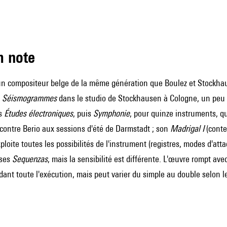
m note
n compositeur belge de la même génération que Boulez et Stockhaus
e
Séismogrammes
dans le studio de Stockhausen à Cologne, un peu 
es
Études électroniques
, puis
Symphonie
, pour quinze instruments, 
ncontre
Berio
aux sessions d'été de Darmstadt ; son
Madrigal I
(conte
xploite toutes les possibilités de l'instrument (registres, modes d'a
ses
Sequenzas
, mais la sensibilité est différente. L'œuvre rompt ave
dant toute l'exécution, mais peut varier du simple au double selon les