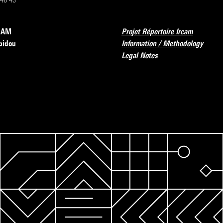
RCAM
Projet Répertoire Ircam
pidou
Information / Methodology
Legal Notes