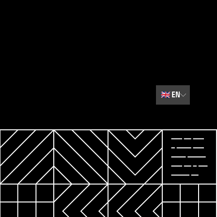
🇬🇧
EN