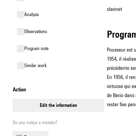
clarinet
analysis
observations
Progra
Program note
Pousseur est u
1954, il réalis
similar work
précédente s
En 1956, il re
virtuose qui e
action
de
Berio
dans 
rester fixe pen
edit the information
Do you notice a mistake?