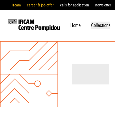
ircam
career & job offer
calls for application
newsletter
Home
Collections