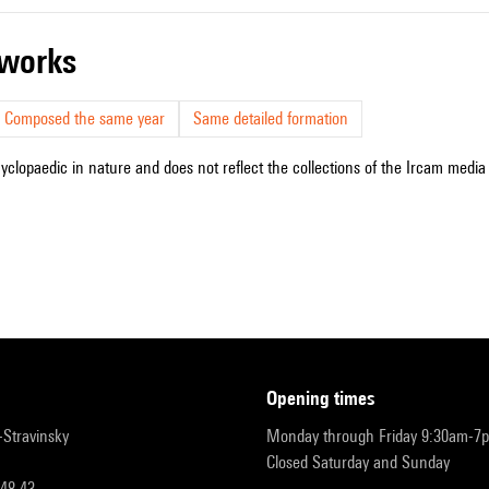
r works
Composed the same year
Same detailed formation
cyclopaedic in nature and does not reflect the collections of the Ircam media l
opening times
r-Stravinsky
Monday through Friday 9:30am-7
Closed Saturday and Sunday
 48 43