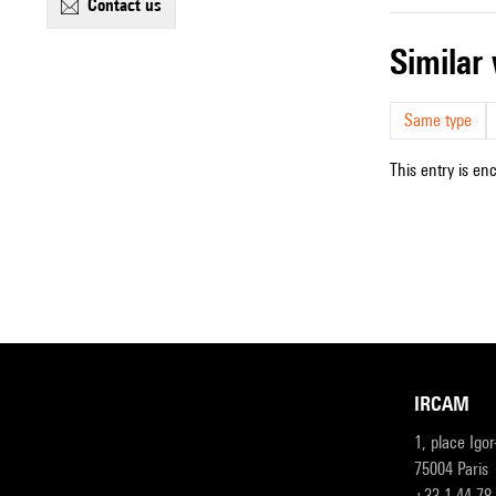
contact us
simila
Same type
This entry is en
IRCAM
1, place Igo
75004 Paris
+33 1 44 78