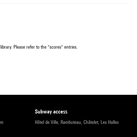
ibrary. Please refer to the "scores" entries.
subway access
pm
Hôtel de Ville, Rambuteau, Châtelet, Les Halles