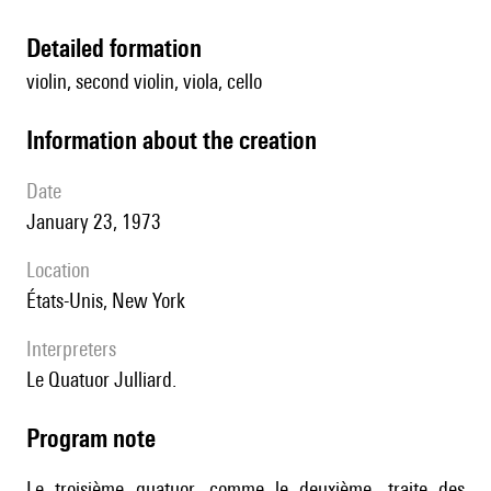
detailed formation
violin, second violin, viola, cello
information about the creation
date
January 23, 1973
location
États-Unis, New York
interpreters
le Quatuor Julliard.
Program note
Le troisième quatuor, comme le deuxième, traite des