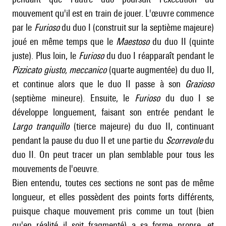
mouvement qu'il est en train de jouer. L'œuvre commence
par le
Furioso
du duo I (construit sur la septième majeure)
joué en même temps que le
Maestoso
du duo II (quinte
juste). Plus loin, le
Furioso
du duo I réapparaît pendant le
Pizzicato giusto, meccanico
(quarte augmentée) du duo II,
et continue alors que le duo II passe à son
Grazioso
(septième mineure). Ensuite, le
Furioso
du duo I se
développe longuement, faisant son entrée pendant le
Largo tranquillo
(tierce majeure) du duo II, continuant
pendant la pause du duo II et une partie du
Scorrevole
du
duo II. On peut tracer un plan semblable pour tous les
mouvements de l'oeuvre.
Bien entendu, toutes ces sections ne sont pas de même
longueur, et elles possèdent des points forts différents,
puisque chaque mouvement pris comme un tout (bien
qu'en réalité il soit fragmenté) a sa forme propre, et